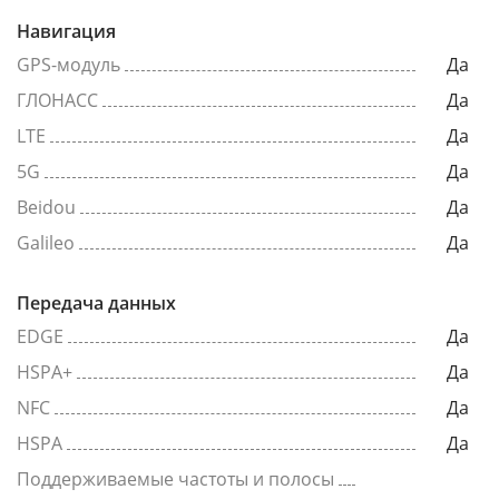
Навигация
GPS-модуль
Да
ГЛОНАСС
Да
LTE
Да
5G
Да
Beidou
Да
Galileo
Да
Передача данных
EDGE
Да
HSPA+
Да
NFC
Да
HSPA
Да
Поддерживаемые частоты и полосы