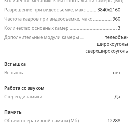
Количество мегапикселей фронтальной камеры (Мп)
Разрешение при видеосъемке, макс
3840x2160
Частота кадров при видеосъемке, макс
960
Количество основных камер
3
Дополнительные модули камеры
телеобъек
широкоуголь
сверхширокоугол
Вспышка
Вспышка
нет
Работа со звуком
Стереодинамики
Да
Память
Объем оперативной памяти (Мб)
12288