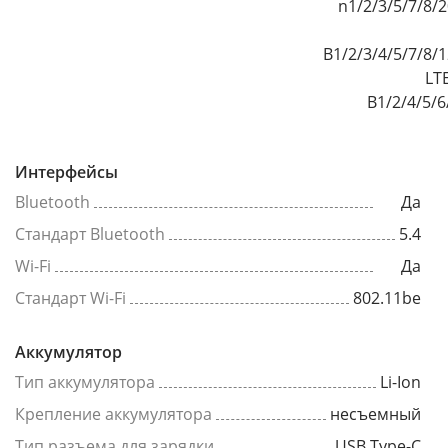
n1/2/3/5/7/8/
B1/2/3/4/5/7/8/
LT
B1/2/4/5/6
Интерфейсы
Bluetooth
Да
Стандарт Bluetooth
5.4
Wi-Fi
Да
Стандарт Wi-Fi
802.11be
Аккумулятор
Тип аккумулятора
Li-Ion
Крепление аккумулятора
несъемный
Тип разъема для зарядки
USB Type-C