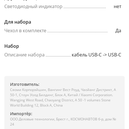
Светодиодный индикатор
нет
Для набора
Чехол в комплекте
Да
Набор
Описание набора
кабель USB-C -> USB-C
Изготовитель:
Сяоми Корпорэйшин, Вангинг Вест Роуд, Чаойанг Дистрикт, А
50-1, Стоун Уолд Билдинг, Блок А, Китай / Xiaomi Corporation.
Wangjing West Road, Chaoyang District, A 50 -1 volumes Stone
World Building 12, Block A, China
Импортёр:
ООО Деловые технологии, Брест г., КОСМОНАВТОВ б-р, дом №
24