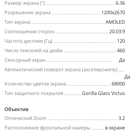
Размер экрана (")
6.36
Разрешение экрана
1200x2670
Тип экрана
AMOLED
Соотношение сторон
20.03:9
Частота дисплея (Гц)
120
Число пикселей на дюйм
460
Сенсорный экран
Да
Автоматический поворот экрана (акселерометр)
Да
Количество цветов экрана
68000
Тип защитного покрытия
Gorilla Glass Victus
Объектив
Оптический Zoom
3.2
Расположение фронтальной камеры
в экране