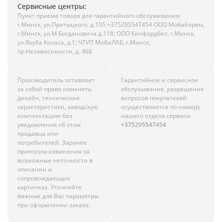
Сервисные центры:
Пункт приема товара для гарантийного обслуживания:
г.Минск, ул.Притыцкого, д.105 +375295547454 ООО Мобайлрем,
г.Минск, ул.М.Богдановича д.118; ООО Кенфордбел, г.Минск,
ул.Якуба Коласа, д.1; ЧТУП МобиЛАБ, г.Минск,
пр.Независимости, д. 46Б
Производитель оставляет
Гарантийное и сервисное
за собой право изменять
обслуживание, разрешение
дизайн, технические
вопросов покупателей
характеристики, заводскую
осуществляется по номеру
комплектацию без
нашего отдела сервиса
уведомления об этом
+375295547454
продавца или
потребителей. Заранее
приносим извинения за
возможные неточности в
описании и
сопровождающих
картинках. Уточняйте
важные для Вас параметры
при оформлении заказа.