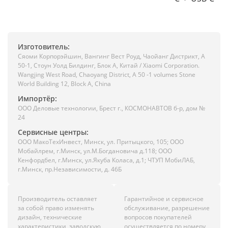
Изготовитель:
Сяоми Корпорэйшин, Вангинг Вест Роуд, Чаойанг Дистрикт, А
50-1, Стоун Уолд Билдинг, Блок А, Китай / Xiaomi Corporation.
Wangjing West Road, Chaoyang District, A 50 -1 volumes Stone
World Building 12, Block A, China
Импортёр:
ООО Деловые технологии, Брест г., КОСМОНАВТОВ б-р, дом №
24
Сервисные центры:
ООО МакоТехИнвест, Минск, ул. Притыцкого, 105; ООО
Мобайлрем, г.Минск, ул.М.Богдановича д.118; ООО
Кенфордбел, г.Минск, ул.Якуба Коласа, д.1; ЧТУП МобиЛАБ,
г.Минск, пр.Независимости, д. 46Б
Производитель оставляет
Гарантийное и сервисное
за собой право изменять
обслуживание, разрешение
дизайн, технические
вопросов покупателей
характеристики, заводскую
осуществляется по номеру