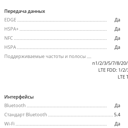
Передача данных
EDGE
Да
HSPA+
Да
NFC
Да
HSPA
Да
Поддерживаемые частоты и полосы
n1/2/3/5/7/8/20
LTE FDD: 1/2/
LTE 
Интерфейсы
Bluetooth
Да
Стандарт Bluetooth
5.4
Wi-Fi
Да