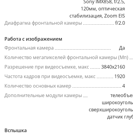
Sony IMX858, f/2.5,
120мм, оптическая
стабилизация, Zoom EIS
Диафрагма фронтальной камеры
f/2.0
Работа с изображением
Фронтальная камера
Да
Количество мегапикселей фронтальной камеры (Мп)
Разрешение при видеосъемке, макс
3840x2160
Частота кадров при видеосъемке, макс
1920
Количество основных камер
4
Дополнительные модули камеры
телеобъе
широкоуголь
сверхширокоуголь
датчик гл
Вспышка