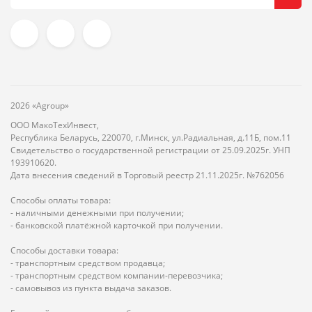
2026 «Agroup»
ООО МакоТехИнвест,
Республика Беларусь, 220070, г.Минск, ул.Радиальная, д.11Б, пом.11
Свидетельство о государственной регистрации от 25.09.2025г. УНП
193910620.
Дата внесения сведений в Торговый реестр 21.11.2025г. №762056
Способы оплаты товара:
- наличными денежными при получении;
- банковской платёжной карточкой при получении.
Способы доставки товара:
- транспортным средством продавца;
- транспортным средством компании-перевозчика;
- самовывоз из пункта выдача заказов.