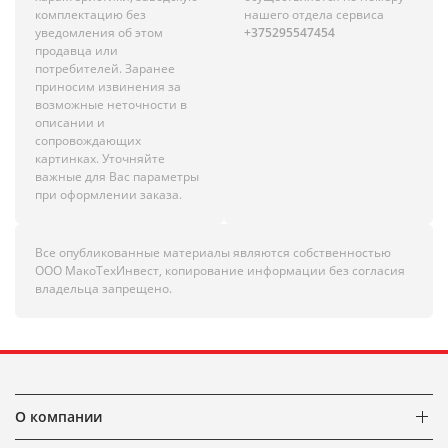
комплектацию без
нашего отдела сервиса
уведомления об этом
+375295547454
продавца или
потребителей. Заранее
приносим извинения за
возможные неточности в
описании и
сопровождающих
картинках. Уточняйте
важные для Вас параметры
при оформлении заказа.
Все опубликованные материалы являются собственностью
ООО МакоТехИнвест, копирование информации без согласия
владельца запрещено.
О компании