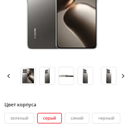
Цвет корпуса
зеленый
серый
синий
черный