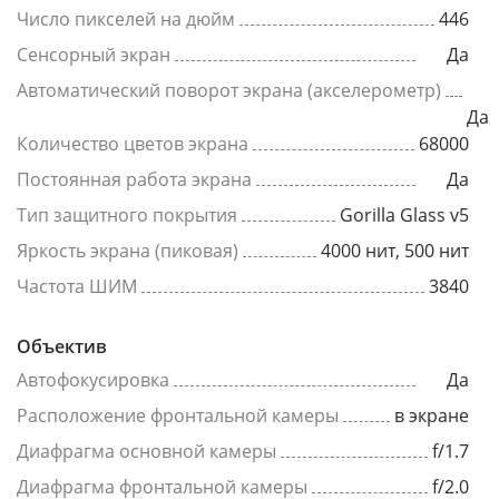
Число пикселей на дюйм
446
Сенсорный экран
Да
Автоматический поворот экрана (акселерометр)
Да
Количество цветов экрана
68000
Постоянная работа экрана
Да
Тип защитного покрытия
Gorilla Glass v5
Яркость экрана (пиковая)
4000 нит, 500 нит
Частота ШИМ
3840
Объектив
Автофокусировка
Да
Расположение фронтальной камеры
в экране
Диафрагма основной камеры
f/1.7
Диафрагма фронтальной камеры
f/2.0