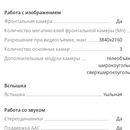
Работа с изображением
Фронтальная камера
Да
Количество мегапикселей фронтальной камеры (Мп)
Разрешение при видеосъемке, макс
3840x2160
Количество основных камер
3
Дополнительные модули камеры
телеобъек
широкоуголь
сверхширокоугол
Вспышка
Вспышка
тыльная
Работа со звуком
Стереодинамики
Да
Поддержка AAC
Да