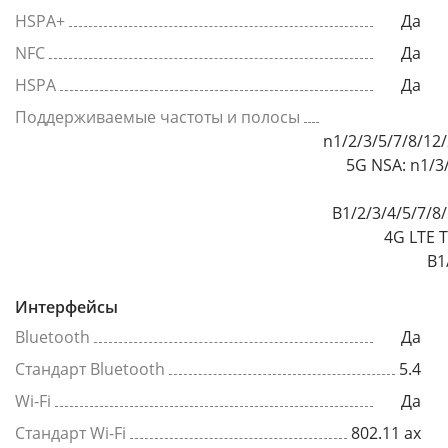
HSPA+
Да
NFC
Да
HSPA
Да
Поддерживаемые частоты и полосы
n1/2/3/5/7/8/12
5G NSA: n1/3
B1/2/3/4/5/7/8
4G LTE 
B1
Интерфейсы
Bluetooth
Да
Стандарт Bluetooth
5.4
Wi-Fi
Да
Стандарт Wi-Fi
802.11 ax