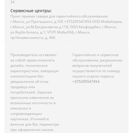
24
Сервисные центры:
Пункт приема товара для гарантийного обслуживания:
г.Минск, ул.Притыцкого, д.105 +375295547454 ООО Мобайлрем,
г.Минск, ул.М.Богдановича д.118; ООО Кенфордбел, г.Минск,
ул.Якуба Коласа, д.1; ЧТУП МобиЛАБ, г.Минск,
пр.Независимости, д. 46Б
Производитель оставляет
Гарантийное и сервисное
за собой право изменять
обслуживание, разрешение
дизайн, технические
вопросов покупателей
характеристики, заводскую
осуществляется по номеру
комплектацию без
нашего отдела сервиса
уведомления об этом
+375295547454
продавца или
потребителей. Заранее
приносим извинения за
возможные неточности в
описании и
сопровождающих
картинках. Уточняйте
важные для Вас параметры
при оформлении заказа.