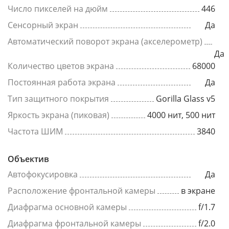
Число пикселей на дюйм
446
Сенсорный экран
Да
Автоматический поворот экрана (акселерометр)
Да
Количество цветов экрана
68000
Постоянная работа экрана
Да
Тип защитного покрытия
Gorilla Glass v5
Яркость экрана (пиковая)
4000 нит, 500 нит
Частота ШИМ
3840
Объектив
Автофокусировка
Да
Расположение фронтальной камеры
в экране
Диафрагма основной камеры
f/1.7
Диафрагма фронтальной камеры
f/2.0