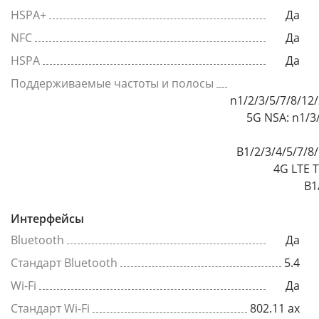
HSPA+
Да
NFC
Да
HSPA
Да
Поддерживаемые частоты и полосы
n1/2/3/5/7/8/12
5G NSA: n1/3
B1/2/3/4/5/7/8
4G LTE 
B1
Интерфейсы
Bluetooth
Да
Стандарт Bluetooth
5.4
Wi-Fi
Да
Стандарт Wi-Fi
802.11 ax