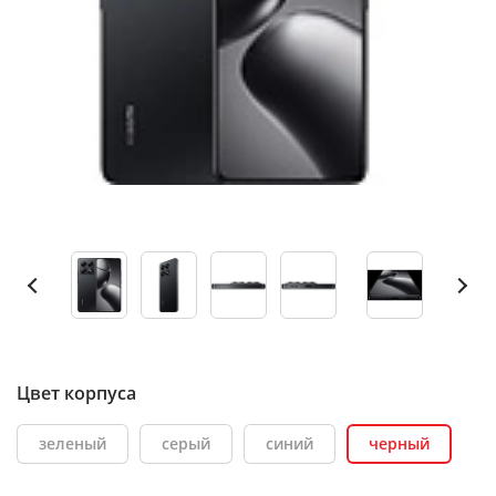
Цвет корпуса
зеленый
серый
синий
черный