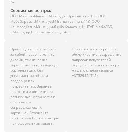
24
Сервисные центры:
ООО МакоТехИнвест, Минск, ул. Притыцкого, 105; ООО
Мобайлрем, г.Минск, ул.М.Богдановича д.118; ООО
Кенфордбел, г.Минск, ул.Якуба Коласа, д.1; ЧТУП МобиЛАБ,
г.Минск, пр.Независимости, д. 46Б
Производитель оставляет
Гарантийное и сервисное
за собой право изменять
обслуживание, разрешение
дизайн, технические
вопросов покупателей
характеристики, заводскую
осуществляется по номеру
комплектацию без
нашего отдела сервиса
уведомления об этом
+375295547454
продавца или
потребителей. Заранее
приносим извинения за
возможные неточности в
описании и
сопровождающих
картинках. Уточняйте
важные для Вас параметры
при оформлении заказа.