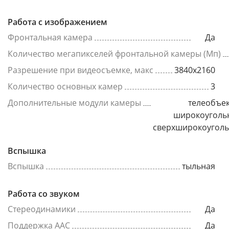
Работа с изображением
Фронтальная камера
Да
Количество мегапикселей фронтальной камеры (Мп)
Разрешение при видеосъемке, макс
3840x2160
Количество основных камер
3
Дополнительные модули камеры
телеобъек
широкоуголь
сверхширокоугол
Вспышка
Вспышка
тыльная
Работа со звуком
Стереодинамики
Да
Поддержка AAC
Да