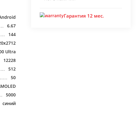
Гарантия 12 мес.
Android
6.67
144
20x2712
00 Ultra
12228
512
50
AMOLED
5000
синий