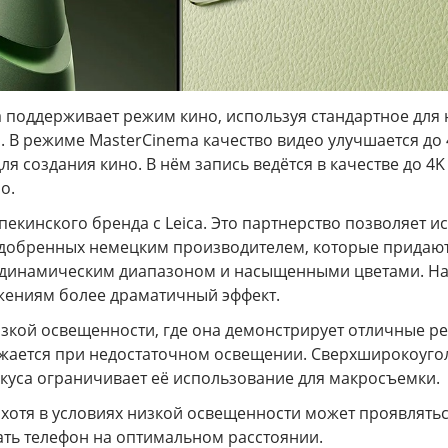
а поддерживает режим кино, используя стандартное для 
 В режиме MasterCinema качество видео улучшается до 4
я создания кино. В нём запись ведётся в качестве до 4K
о.
 пекинского бренда с Leica. Это партнерство позволяет
, одобренных немецким производителем, которые придаю
динамическим диапазоном и насыщенными цветами. Напр
ажениям более драматичный эффект.
зкой освещенности, где она демонстрирует отличные ре
ижается при недостаточном освещении. Сверхширокоуголь
окуса ограничивает её использование для макросъемки.
хотя в условиях низкой освещенности может проявляться
ать телефон на оптимальном расстоянии.