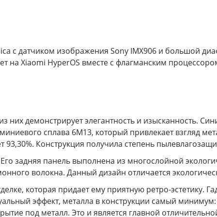
ica с датчиком изображения Sony IMX906 и большой ди
ет на Xiaomi HyperOS вместе с флагманским процессором
из них демонстрирует элегантность и изысканность. Син
миниевого сплава 6М13, который привлекает взгляд мета
т 93,30%. Конструкция получила степень пылевлагозащит
Его задняя панель выполнена из многослойной экологич
имонного волокна. Данный дизайн отличается экологиче
елке, которая придает ему приятную ретро-эстетику. Га
уальный эффект, металла в конструкции самый минимум: 
рытие под металл. Это и является главной отличительной