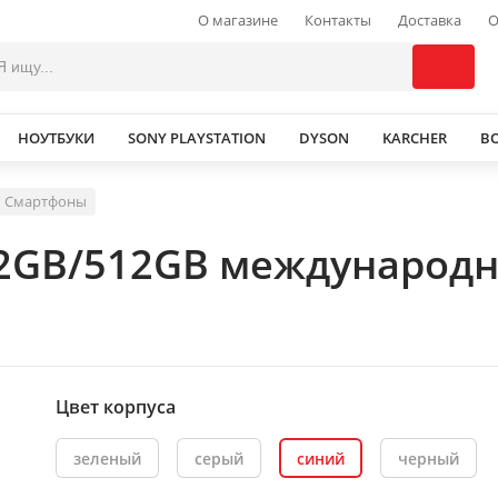
О магазине
Контакты
Доставка
О
НОУТБУКИ
SONY PLAYSTATION
DYSON
KARCHER
В
Смартфоны
12GB/512GB международн
Цвет корпуса
зеленый
серый
синий
черный