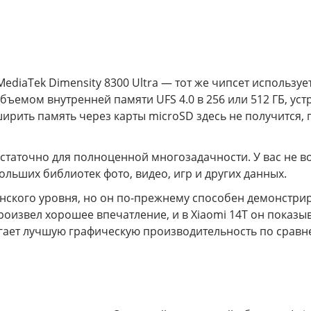
ediaTek Dimensity 8300 Ultra — тот же чипсет используе
бъемом внутренней памяти UFS 4.0 в 256 или 512 ГБ, ус
ширить память через карты microSD здесь не получится
остаточно для полноценной многозадачности. У вас не 
льших библиотек фото, видео, игр и других данных.
анского уровня, но он по-прежнему способен демонстр
произвел хорошее впечатление, и в Xiaomi 14T он показыв
агает лучшую графическую производительность по сравне