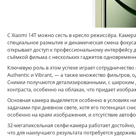
С Xiaomi 14T можно сесть в кресло режиссёра. Камер
специальное размытие и динамическая смена фокуса.
открывает доступ к профессиональному интерфейсу дл
съёмкой фильма с нескольких гаджетов одновременн
Ключевую роль в этом успехе играет сотрудничество
Authentic и Vibrant, — а также множество фильтров
Снимки получаются детализированными, с широким 
контраста, особенно на облаках, что придает изобр
Основная камера выделяется особенно в условиях ни
задачами при дневном свете, хотя его потенциал сн
особенно на краях изображения, и отсутствие автоф
32-мегапиксельная селфи-камера работает достойно, 
что для наилучшего результата потребуется удержив