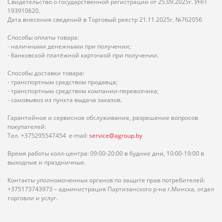
Свидетельство о государственной регистрации от 25.09.2025г. УНП
193910620.
Дата внесения сведений в Торговый реестр 21.11.2025г. №762056
Способы оплаты товара:
- наличными денежными при получении;
- банковской платёжной карточкой при получении.
Способы доставки товара:
- транспортным средством продавца;
- транспортным средством компании-перевозчика;
- самовывоз из пункта выдача заказов.
Гарантийное и сервисное обслуживание, разрешение вопросов
покупателей:
Тел. +375295547454 e-mail:
service@agroup.by
Время работы колл-центра: 09:00-20:00 в будние дни, 10:00-19:00 в
выходные и праздничные.
Контакты уполномоченных органов по защите прав потребителей:
+375173743973 – администрация Партизанского р-на г.Минска, отдел
торговли и услуг.