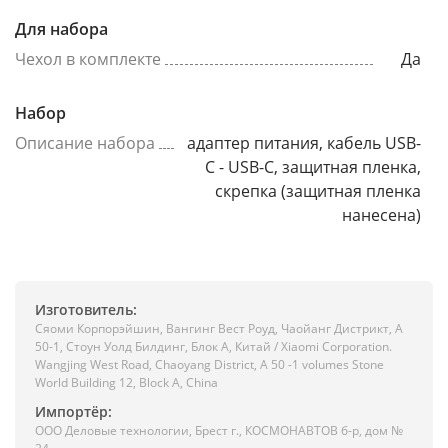
Для набора
Чехол в комплекте
Да
Набор
Описание набора
адаптер питания, кабель USB-
C - USB-C, защитная пленка,
скрепка (защитная пленка
нанесена)
Изготовитель:
Сяоми Корпорэйшин, Вангинг Вест Роуд, Чаойанг Дистрикт, А
50-1, Стоун Уолд Билдинг, Блок А, Китай / Xiaomi Corporation.
Wangjing West Road, Chaoyang District, A 50 -1 volumes Stone
World Building 12, Block A, China
Импортёр:
ООО Деловые технологии, Брест г., КОСМОНАВТОВ б-р, дом №