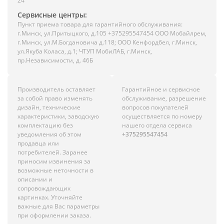
24
Сервисные центры:
Пункт приема товара для гарантийного обслуживания:
г.Минск, ул.Притыцкого, д.105 +375295547454 ООО Мобайлрем,
г.Минск, ул.М.Богдановича д.118; ООО Кенфордбел, г.Минск,
ул.Якуба Коласа, д.1; ЧТУП МобиЛАБ, г.Минск,
пр.Независимости, д. 46Б
Производитель оставляет
Гарантийное и сервисное
за собой право изменять
обслуживание, разрешение
дизайн, технические
вопросов покупателей
характеристики, заводскую
осуществляется по номеру
комплектацию без
нашего отдела сервиса
уведомления об этом
+375295547454
продавца или
потребителей. Заранее
приносим извинения за
возможные неточности в
описании и
сопровождающих
картинках. Уточняйте
важные для Вас параметры
при оформлении заказа.