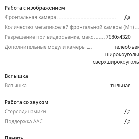
Работа с изображением
Фронтальная камера
Да
Количество мегапикселей фронтальной камеры (Мп)
Разрешение при видеосъемке, макс
7680x4320
Дополнительные модули камеры
телеобъек
широкоуголь
сверхширокоугол
Вспышка
Вспышка
тыльная
Работа со звуком
Стереодинамики
Да
Поддержка AAC
Да
Память