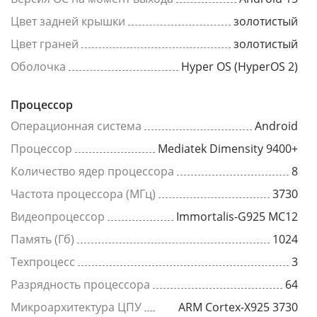
Цвет задней крышки
золотистый
Цвет граней
золотистый
Оболочка
Hyper OS (HyperOS 2)
Процессор
Операционная система
Android
Процессор
Mediatek Dimensity 9400+
Количество ядер процессора
8
Частота процессора (МГц)
3730
Видеопроцессор
Immortalis-G925 MC12
Память (Гб)
1024
Техпроцесс
3
Разрядность процессора
64
Микроархитектура ЦПУ
ARM Cortex-X925 3730