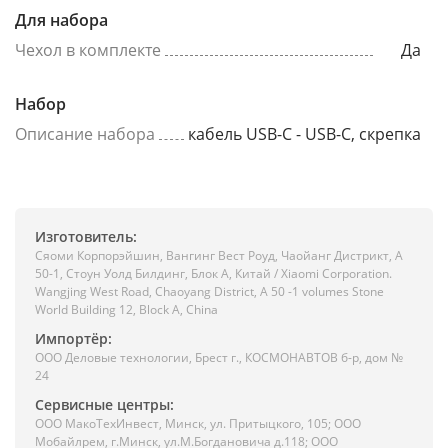
Для набора
Чехол в комплекте
Да
Набор
Описание набора
кабель USB-C - USB-C, скрепка
Изготовитель:
Сяоми Корпорэйшин, Вангинг Вест Роуд, Чаойанг Дистрикт, А
50-1, Стоун Уолд Билдинг, Блок А, Китай / Xiaomi Corporation.
Wangjing West Road, Chaoyang District, A 50 -1 volumes Stone
World Building 12, Block A, China
Импортёр:
ООО Деловые технологии, Брест г., КОСМОНАВТОВ б-р, дом №
24
Сервисные центры:
ООО МакоТехИнвест, Минск, ул. Притыцкого, 105; ООО
Мобайлрем, г.Минск, ул.М.Богдановича д.118; ООО