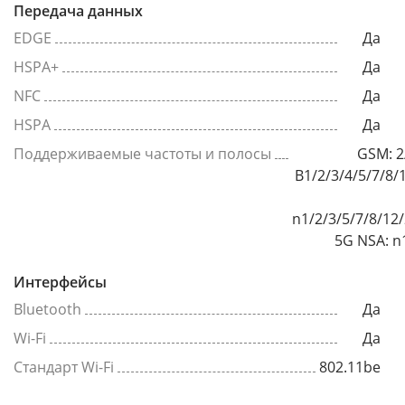
Передача данных
EDGE
Да
HSPA+
Да
NFC
Да
HSPA
Да
Поддерживаемые частоты и полосы
GSM: 2
B1/2/3/4/5/7/8/
n1/2/3/5/7/8/12
5G NSA: n
Интерфейсы
Bluetooth
Да
Wi-Fi
Да
Стандарт Wi-Fi
802.11be