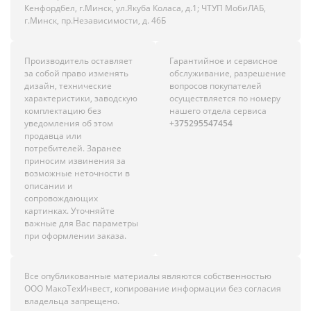
Кенфордбел, г.Минск, ул.Якуба Коласа, д.1; ЧТУП МобиЛАБ,
г.Минск, пр.Независимости, д. 46Б
Производитель оставляет
Гарантийное и сервисное
за собой право изменять
обслуживание, разрешение
дизайн, технические
вопросов покупателей
характеристики, заводскую
осуществляется по номеру
комплектацию без
нашего отдела сервиса
уведомления об этом
+375295547454
продавца или
потребителей. Заранее
приносим извинения за
возможные неточности в
описании и
сопровождающих
картинках. Уточняйте
важные для Вас параметры
при оформлении заказа.
Все опубликованные материалы являются собственностью
ООО МакоТехИнвест, копирование информации без согласия
владельца запрещено.