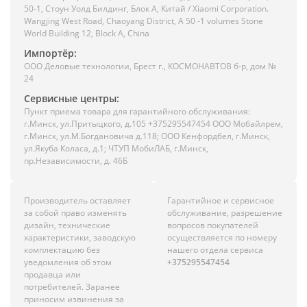
50-1, Стоун Уолд Билдинг, Блок А, Китай / Xiaomi Corporation.
Wangjing West Road, Chaoyang District, A 50 -1 volumes Stone
World Building 12, Block A, China
Импортёр:
ООО Деловые технологии, Брест г., КОСМОНАВТОВ б-р, дом №
24
Сервисные центры:
Пункт приема товара для гарантийного обслуживания:
г.Минск, ул.Притыцкого, д.105 +375295547454 ООО Мобайлрем,
г.Минск, ул.М.Богдановича д.118; ООО Кенфордбел, г.Минск,
ул.Якуба Коласа, д.1; ЧТУП МобиЛАБ, г.Минск,
пр.Независимости, д. 46Б
Производитель оставляет
Гарантийное и сервисное
за собой право изменять
обслуживание, разрешение
дизайн, технические
вопросов покупателей
характеристики, заводскую
осуществляется по номеру
комплектацию без
нашего отдела сервиса
уведомления об этом
+375295547454
продавца или
потребителей. Заранее
приносим извинения за