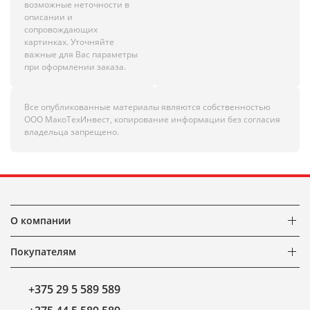
возможные неточности в
описании и
сопровождающих
картинках. Уточняйте
важные для Вас параметры
при оформлении заказа.
Все опубликованные материалы являются собственностью
ООО МакоТехИнвест, копирование информации без согласия
владельца запрещено.
О компании
Покупателям
+375 29 5 589 589