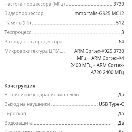
Частота процессора (МГц)
3730
Видеопроцессор
Immortalis-G925 MC12
Память (Гб)
512
Техпроцесс
3
Разрядность процессора
64
Микроархитектура ЦПУ
ARM Cortex-X925 3730
МГц + ARM Cortex-X4
2400 МГц + ARM Cortex-
A720 2400 МГц
Конструкция
Устойчивое к царапинам стекло
Да
Выход на наушники
USB Type-C
Гироскоп
Да
Водозащита
Да