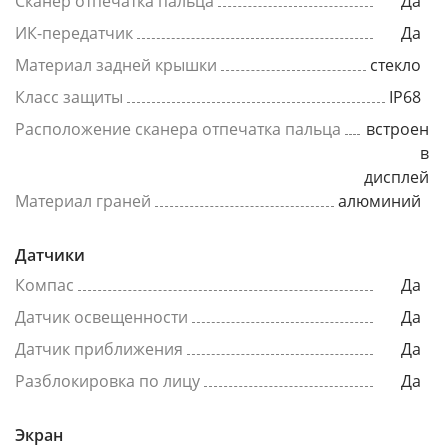
Сканер отпечатка пальца
Да
ИК-передатчик
Да
Материал задней крышки
стекло
Класс защиты
IP68
Расположение сканера отпечатка пальца
встроен
в
дисплей
Материал граней
алюминий
Датчики
Компас
Да
Датчик освещенности
Да
Датчик приближения
Да
Разблокировка по лицу
Да
Экран