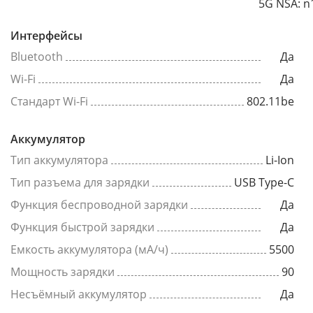
5G NSA: n
Интерфейсы
Bluetooth
Да
Wi-Fi
Да
Стандарт Wi-Fi
802.11be
Аккумулятор
Тип аккумулятора
Li-Ion
Тип разъема для зарядки
USB Type-C
Функция беспроводной зарядки
Да
Функция быстрой зарядки
Да
Емкость аккумулятора (мА/ч)
5500
Мощность зарядки
90
Несъёмный аккумулятор
Да