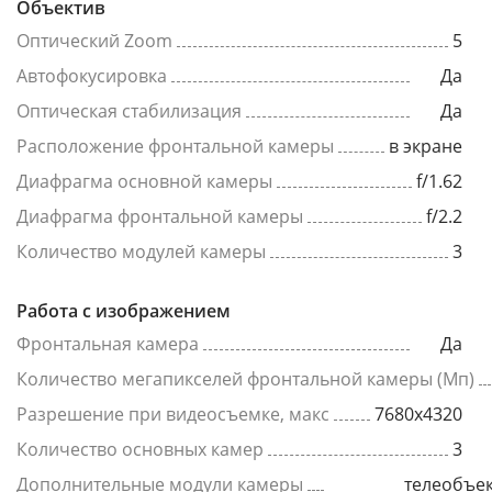
Объектив
Оптический Zoom
5
Автофокусировка
Да
Оптическая стабилизация
Да
Расположение фронтальной камеры
в экране
Диафрагма основной камеры
f/1.62
Диафрагма фронтальной камеры
f/2.2
Количество модулей камеры
3
Работа с изображением
Фронтальная камера
Да
Количество мегапикселей фронтальной камеры (Мп)
Разрешение при видеосъемке, макс
7680x4320
Количество основных камер
3
Дополнительные модули камеры
телеобъек