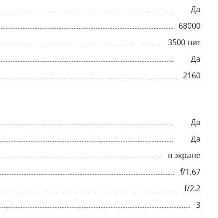
Да
68000
3500 нит
Да
2160
Да
Да
в экране
f/1.67
f/2.2
3