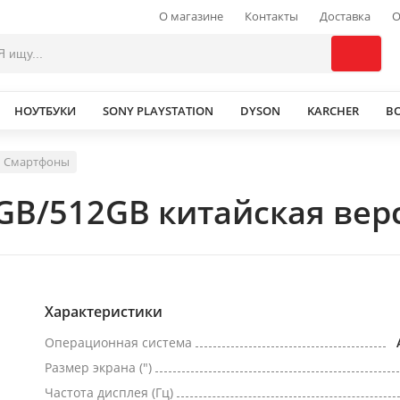
О магазине
Контакты
Доставка
О
НОУТБУКИ
SONY PLAYSTATION
DYSON
KARCHER
В
Смартфоны
GB/512GB китайская верс
Характеристики
Операционная система
Размер экрана (")
Частота дисплея (Гц)