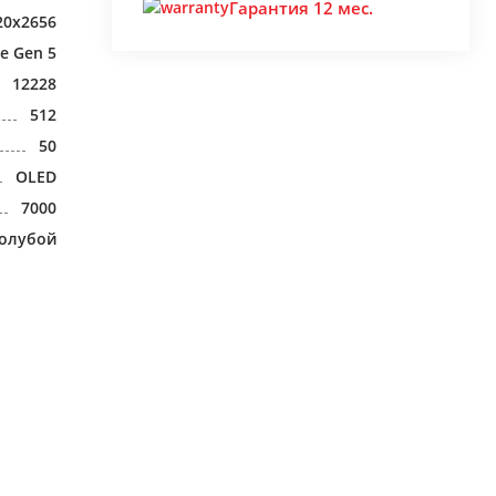
Гарантия 12 мес.
20x2656
e Gen 5
12228
512
50
OLED
7000
голубой