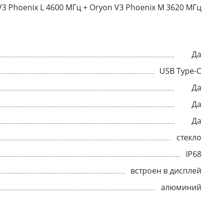
V3 Phoenix L 4600 МГц + Oryon V3 Phoenix M 3620 МГц
Да
USB Type-C
Да
Да
Да
стекло
IP68
встроен в дисплей
алюминий