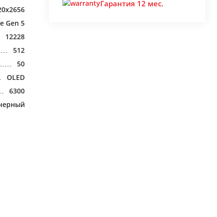
Гарантия 12 мес.
20x2656
e Gen 5
12228
512
50
OLED
6300
черный