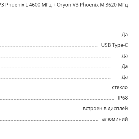
V3 Phoenix L 4600 МГц + Oryon V3 Phoenix M 3620 МГц
Да
USB Type-C
Да
Да
Да
стекло
IP68
встроен в дисплей
алюминий