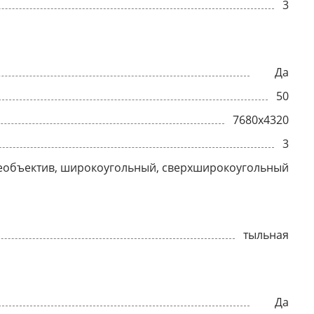
3
Да
50
7680x4320
3
еобъектив, широкоугольный, сверхширокоугольный
тыльная
Да