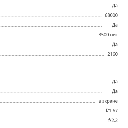
Да
68000
Да
3500 нит
Да
2160
Да
Да
в экране
f/1.67
f/2.2