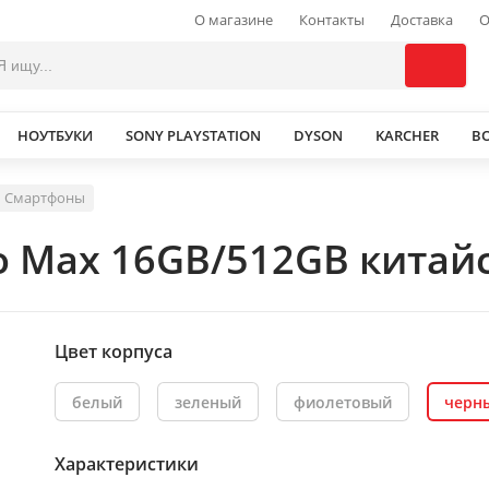
О магазине
Контакты
Доставка
О
НОУТБУКИ
SONY PLAYSTATION
DYSON
KARCHER
В
Смартфоны
o Max 16GB/512GB китай
Цвет корпуса
белый
зеленый
фиолетовый
черн
Характеристики