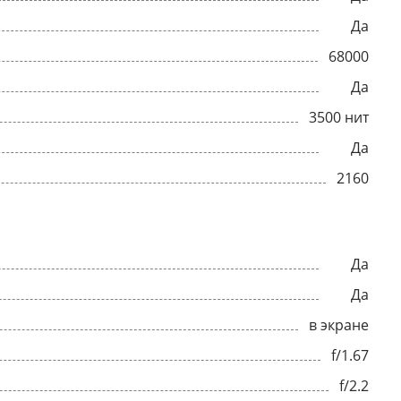
Да
68000
Да
3500 нит
Да
2160
Да
Да
в экране
f/1.67
f/2.2