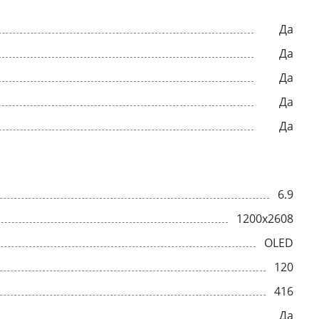
Да
Да
Да
Да
Да
6.9
1200x2608
OLED
120
416
Да