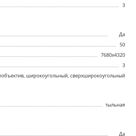
3
Да
50
7680x4320
3
еобъектив, широкоугольный, сверхширокоугольный
тыльная
Да