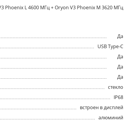
V3 Phoenix L 4600 МГц + Oryon V3 Phoenix M 3620 МГц
Да
USB Type-C
Да
Да
Да
стекло
IP68
встроен в дисплей
алюминий