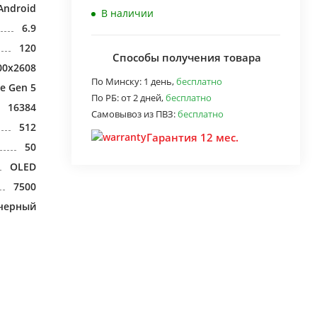
Android
В наличии
6.9
120
Способы получения товара
00x2608
По Минску:
1 день,
бесплатно
e Gen 5
По РБ:
от 2 дней,
бесплатно
16384
Самовывоз из ПВЗ:
бесплатно
512
Гарантия 12 мес.
50
OLED
7500
черный