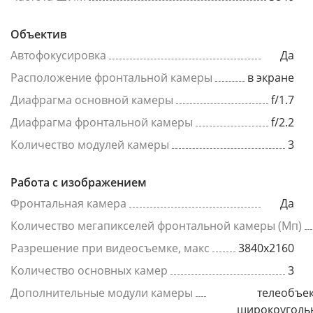
Объектив
Автофокусировка
Да
Расположение фронтальной камеры
в экране
Диафрагма основной камеры
f/1.7
Диафрагма фронтальной камеры
f/2.2
Количество модулей камеры
3
Работа с изображением
Фронтальная камера
Да
Количество мегапикселей фронтальной камеры (Мп)
Разрешение при видеосъемке, макс
3840x2160
Количество основных камер
3
Дополнительные модули камеры
телеобъек
широкоуголь