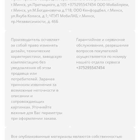
г.Минск, ул.Притыцкого, д.105 +375295547454 ООО Мобайлрем,
г.Минск, ул.М.Богдановича д.118; ООО Кенфордбел, г.Минск,
ул.Якуба Коласа, д.1; ЧТУП МобиЛАБ, г.Минск,
пр.Независимости, д. 46Б
Производитель оставляет
Гарантийное и сервисное
за собой право изменять
обслуживание, разрешение
дизайн, технические
вопросов покупателей
характеристики, заводскую
осуществляется по номеру
комплектацию без
нашего отдела сервиса
уведомления об этом
+375295547454
продавца или
потребителей. Заранее
приносим извинения за
возможные неточности в
описании и
сопровождающих
картинках. Уточняйте
важные для Вас параметры
при оформлении заказа.
Все опубликованные материалы являются собственностью