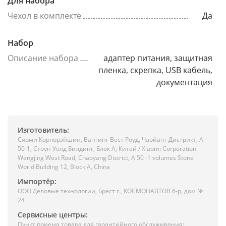
Для набора
Чехол в комплекте
Да
Набор
Описание набора
адаптер питания, защитная
пленка, скрепка, USB кабель,
документация
Изготовитель:
Сяоми Корпорэйшин, Вангинг Вест Роуд, Чаойанг Дистрикт, А
50-1, Стоун Уолд Билдинг, Блок А, Китай / Xiaomi Corporation.
Wangjing West Road, Chaoyang District, A 50 -1 volumes Stone
World Building 12, Block A, China
Импортёр:
ООО Деловые технологии, Брест г., КОСМОНАВТОВ б-р, дом №
24
Сервисные центры:
Пункт приема товара для гарантийного обслуживания: