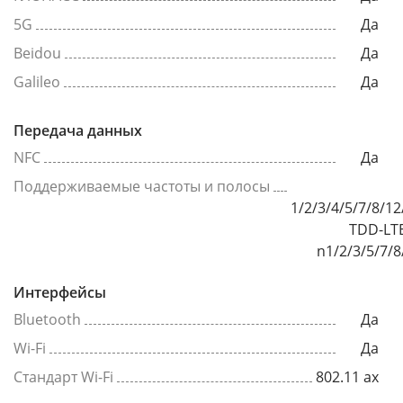
5G
Да
Beidou
Да
Galileo
Да
Передача данных
NFC
Да
Поддерживаемые частоты и полосы
1/2/3/4/5/7/8/1
TDD-LTE
n1/2/3/5/7/8
Интерфейсы
Bluetooth
Да
Wi-Fi
Да
Стандарт Wi-Fi
802.11 ax