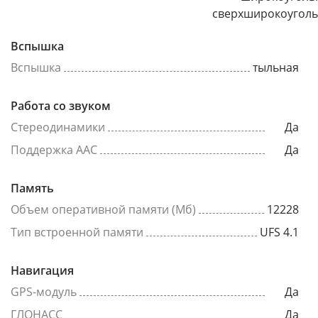
сверхширокоугол
Вспышка
Вспышка
тыльная
Работа со звуком
Стереодинамики
Да
Поддержка AAC
Да
Память
Объем оперативной памяти (Мб)
12228
Тип встроенной памяти
UFS 4.1
Навигация
GPS-модуль
Да
ГЛОНАСС
Да