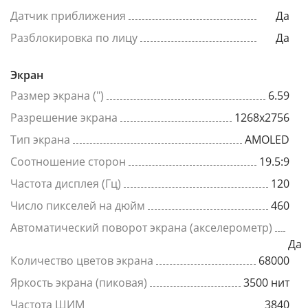
Датчик приближения
Да
Разблокировка по лицу
Да
Экран
Размер экрана (")
6.59
Разрешение экрана
1268x2756
Тип экрана
AMOLED
Соотношение сторон
19.5:9
Частота дисплея (Гц)
120
Число пикселей на дюйм
460
Автоматический поворот экрана (акселерометр)
Да
Количество цветов экрана
68000
Яркость экрана (пиковая)
3500 нит
Частота ШИМ
3840