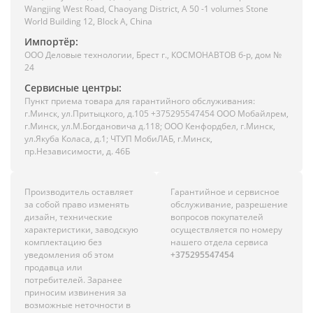
Wangjing West Road, Chaoyang District, A 50 -1 volumes Stone
World Building 12, Block A, China
Импортёр:
ООО Деловые технологии, Брест г., КОСМОНАВТОВ б-р, дом №
24
Сервисные центры:
Пункт приема товара для гарантийного обслуживания:
г.Минск, ул.Притыцкого, д.105 +375295547454 ООО Мобайлрем,
г.Минск, ул.М.Богдановича д.118; ООО Кенфордбел, г.Минск,
ул.Якуба Коласа, д.1; ЧТУП МобиЛАБ, г.Минск,
пр.Независимости, д. 46Б
Производитель оставляет
Гарантийное и сервисное
за собой право изменять
обслуживание, разрешение
дизайн, технические
вопросов покупателей
характеристики, заводскую
осуществляется по номеру
комплектацию без
нашего отдела сервиса
уведомления об этом
+375295547454
продавца или
потребителей. Заранее
приносим извинения за
возможные неточности в