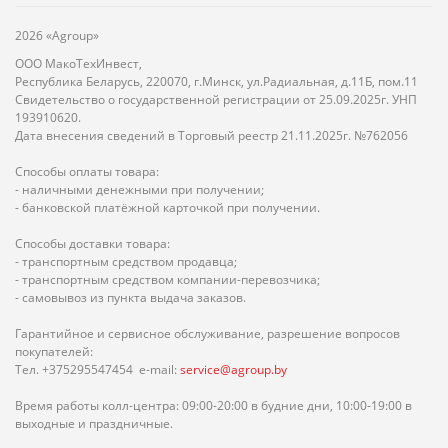
2026 «Agroup»
ООО МакоТехИнвест,
Республика Беларусь, 220070, г.Минск, ул.Радиальная, д.11Б, пом.11
Свидетельство о государственной регистрации от 25.09.2025г. УНП
193910620.
Дата внесения сведений в Торговый реестр 21.11.2025г. №762056
Способы оплаты товара:
- наличными денежными при получении;
- банковской платёжной карточкой при получении.
Способы доставки товара:
- транспортным средством продавца;
- транспортным средством компании-перевозчика;
- самовывоз из пункта выдача заказов.
Гарантийное и сервисное обслуживание, разрешение вопросов
покупателей:
Тел. +375295547454 e-mail:
service@agroup.by
Время работы колл-центра: 09:00-20:00 в будние дни, 10:00-19:00 в
выходные и праздничные.