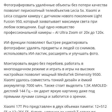
Фотографировать удалённые объекты без потери качества
позволит перископный телеобъектив Lecia 5x. Xiaomi и
Leica создали камеру с датчиком нового поколения Light
Fusion 950, который захватывает максимум света при
любом освещении. Ещё одно новшество
профессиональной камеры – AI Ultra Zoom от 20x до 120x.
ИИ-функции позволяют быстрее редактировать
фотографии: удалять предметы и людей со снимков,
использовать ИИ-ластик, расширять и улучшать фото.
Монтировать видео без перебоев, работать в
многозадачном режиме и играть в игры на высоких
настройках позволит мощный MediaTek Dimensity 9500.
Xiaomi удалось совместить тонкий дизайн и ёмкий
аккумулятор 7000 мАч. Также стоит выделить 1,5K AMOLED-
дисплей 144 Гц – он дарит яркую картинку даже под
прямыми лучами солнца и заботится о зрении.
Xiaomi 17T Pro представлен в двух объемах памяти: 12+512
ГБ и 12+256 ГБ. Купить новинки из новой T-серии по