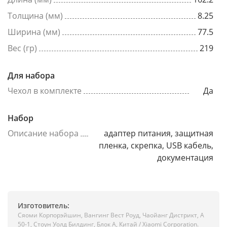
Толщина (мм)
8.25
Ширина (мм)
77.5
Вес (гр)
219
Для набора
Чехол в комплекте
Да
Набор
Описание набора
адаптер питания, защитная
пленка, скрепка, USB кабель,
документация
Изготовитель:
Сяоми Корпорэйшин, Вангинг Вест Роуд, Чаойанг Дистрикт, А
50-1, Стоун Уолд Билдинг, Блок А, Китай / Xiaomi Corporation.