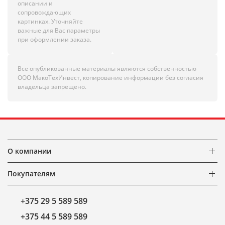
описании и
сопровождающих
картинках. Уточняйте
важные для Вас параметры
при оформлении заказа.
Все опубликованные материалы являются собственностью
ООО МакоТехИнвест, копирование информации без согласия
владельца запрещено.
О компании
Покупателям
+375 29 5 589 589
+375 44 5 589 589