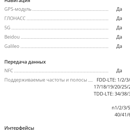
Навигация
GPS-модуль
Да
ГЛОНАСС
Да
5G
Да
Beidou
Да
Galileo
Да
Передача данных
NFC
Да
Поддерживаемые частоты и полосы
FDD-LTE: 1/2/3
17/18/19/20/25/
TDD-LTE: 34/38/
n1/2/3/5
40/41/
Интерфейсы