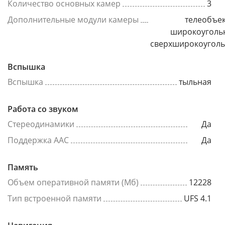
Количество основных камер
3
Дополнительные модули камеры
телеобъек
широкоуголь
сверхширокоугол
Вспышка
Вспышка
тыльная
Работа со звуком
Стереодинамики
Да
Поддержка AAC
Да
Память
Объем оперативной памяти (Мб)
12228
Тип встроенной памяти
UFS 4.1