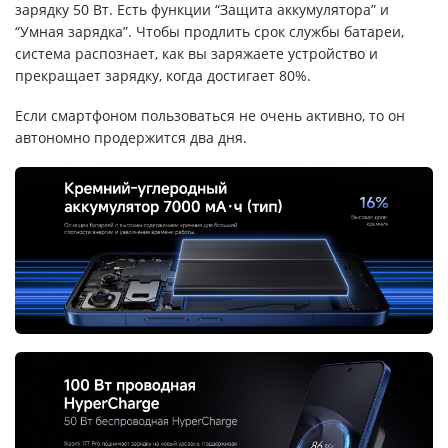
зарядку 50 Вт. Есть функции “Защита аккумулятора” и
“Умная зарядка”. Чтобы продлить срок службы батареи,
система распознает, как вы заряжаете устройство и
прекращает зарядку, когда достигает 80%.
Если смартфоном пользоваться не очень активно, то он
автономно продержится два дня.