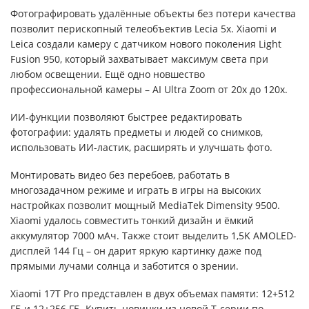
Фотографировать удалённые объекты без потери качества
позволит перископный телеобъектив Lecia 5x. Xiaomi и
Leica создали камеру с датчиком нового поколения Light
Fusion 950, который захватывает максимум света при
любом освещении. Ещё одно новшество
профессиональной камеры – AI Ultra Zoom от 20x до 120x.
ИИ-функции позволяют быстрее редактировать
фотографии: удалять предметы и людей со снимков,
использовать ИИ-ластик, расширять и улучшать фото.
Монтировать видео без перебоев, работать в
многозадачном режиме и играть в игры на высоких
настройках позволит мощный MediaTek Dimensity 9500.
Xiaomi удалось совместить тонкий дизайн и ёмкий
аккумулятор 7000 мАч. Также стоит выделить 1,5K AMOLED-
дисплей 144 Гц – он дарит яркую картинку даже под
прямыми лучами солнца и заботится о зрении.
Xiaomi 17T Pro представлен в двух объемах памяти: 12+512
ГБ и 12+256 ГБ. Купить новинки из новой T-серии по