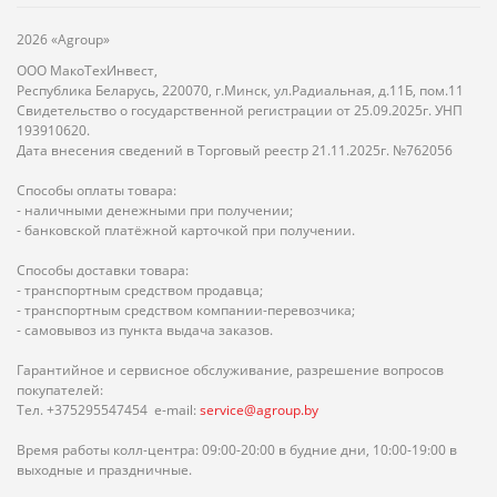
2026 «Agroup»
ООО МакоТехИнвест,
Республика Беларусь, 220070, г.Минск, ул.Радиальная, д.11Б, пом.11
Свидетельство о государственной регистрации от 25.09.2025г. УНП
193910620.
Дата внесения сведений в Торговый реестр 21.11.2025г. №762056
Способы оплаты товара:
- наличными денежными при получении;
- банковской платёжной карточкой при получении.
Способы доставки товара:
- транспортным средством продавца;
- транспортным средством компании-перевозчика;
- самовывоз из пункта выдача заказов.
Гарантийное и сервисное обслуживание, разрешение вопросов
покупателей:
Тел. +375295547454 e-mail:
service@agroup.by
Время работы колл-центра: 09:00-20:00 в будние дни, 10:00-19:00 в
выходные и праздничные.