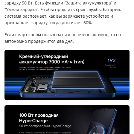
зарядку 50 Вт. Есть функции “Защита аккумулятора” и
“Умная зарядка”. Чтобы продлить срок службы батареи,
система распознает, как вы заряжаете устройство и
прекращает зарядку, когда достигает 80%.
Если смартфоном пользоваться не очень активно, то он
автономно продержится два дня.