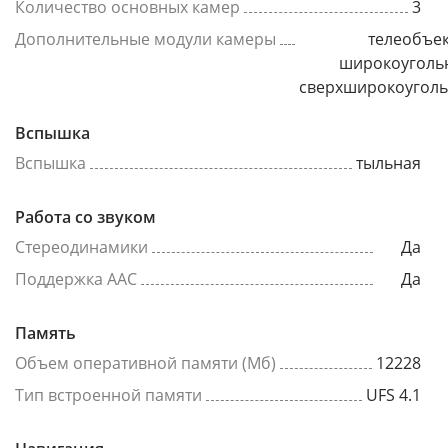
Количество основных камер
3
Дополнительные модули камеры
телеобъек
широкоуголь
сверхширокоугол
Вспышка
Вспышка
тыльная
Работа со звуком
Стереодинамики
Да
Поддержка AAC
Да
Память
Объем оперативной памяти (Мб)
12228
Тип встроенной памяти
UFS 4.1