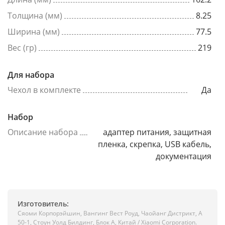
Толщина (мм)
8.25
Ширина (мм)
77.5
Вес (гр)
219
Для набора
Чехол в комплекте
Да
Набор
Описание набора
адаптер питания, защитная
пленка, скрепка, USB кабель,
документация
Изготовитель:
Сяоми Корпорэйшин, Вангинг Вест Роуд, Чаойанг Дистрикт, А
50-1, Стоун Уолд Билдинг, Блок А, Китай / Xiaomi Corporation.