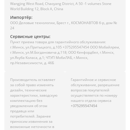
Wangjing West Road, Chaoyang District, A 50 -1 volumes Stone
World Building 12, Block A, China
Импортёр:
ООО Деловые технологии, Брест г., КОСМОНАВТОВ б-р, дом №
24
Сервисные центры:
Пункт приема товара для гарантийного обслуживания:
г.Минск, ул.Притыцкого, д.105 +375295547454 ООО Мобайлрем,
г.Минск, ул.М.Богдановича д.118; ООО Кенфордбел, г.Минск,
ул.Якуба Коласа, д.1; ЧТУП МобиЛАБ, г.Минск,
пр.Независимости, д. 46Б
Производитель оставляет
Гарантийное и сервисное
за собой право изменять
обслуживание, разрешение
дизайн, технические
вопросов покупателей
характеристики, заводскую
осуществляется по номеру
комплектацию без
нашего отдела сервиса
уведомления об этом
+375295547454
продавца или
потребителей. Заранее
приносим извинения за
возможные неточности в