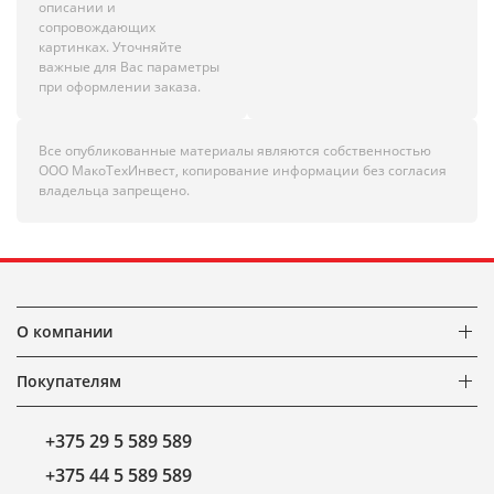
описании и
сопровождающих
картинках. Уточняйте
важные для Вас параметры
при оформлении заказа.
Все опубликованные материалы являются собственностью
ООО МакоТехИнвест, копирование информации без согласия
владельца запрещено.
О компании
Покупателям
+375 29 5 589 589
+375 44 5 589 589