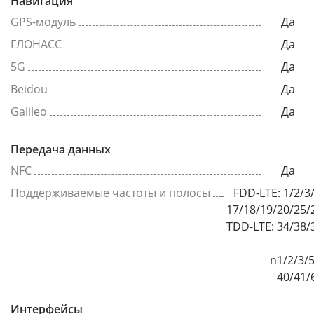
Навигация
GPS-модуль
Да
ГЛОНАСС
Да
5G
Да
Beidou
Да
Galileo
Да
Передача данных
NFC
Да
Поддерживаемые частоты и полосы
FDD-LTE: 1/2/3
17/18/19/20/25/
TDD-LTE: 34/38/
n1/2/3/5
40/41/
Интерфейсы