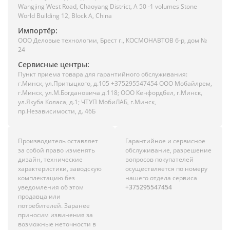
Wangjing West Road, Chaoyang District, A 50 -1 volumes Stone
World Building 12, Block A, China
Импортёр:
ООО Деловые технологии, Брест г., КОСМОНАВТОВ б-р, дом №
24
Сервисные центры:
Пункт приема товара для гарантийного обслуживания:
г.Минск, ул.Притыцкого, д.105 +375295547454 ООО Мобайлрем,
г.Минск, ул.М.Богдановича д.118; ООО Кенфордбел, г.Минск,
ул.Якуба Коласа, д.1; ЧТУП МобиЛАБ, г.Минск,
пр.Независимости, д. 46Б
Производитель оставляет
Гарантийное и сервисное
за собой право изменять
обслуживание, разрешение
дизайн, технические
вопросов покупателей
характеристики, заводскую
осуществляется по номеру
комплектацию без
нашего отдела сервиса
уведомления об этом
+375295547454
продавца или
потребителей. Заранее
приносим извинения за
возможные неточности в