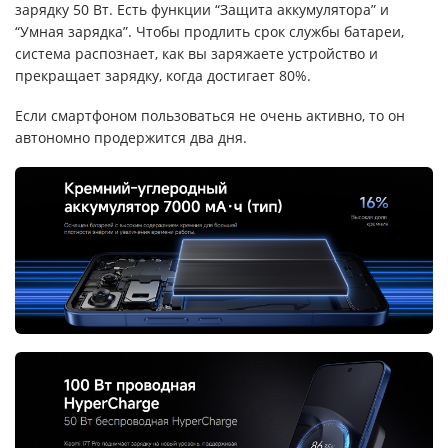
зарядку 50 Вт. Есть функции “Защита аккумулятора” и
“Умная зарядка”. Чтобы продлить срок службы батареи,
система распознает, как вы заряжаете устройство и
прекращает зарядку, когда достигает 80%.
Если смартфоном пользоваться не очень активно, то он
автономно продержится два дня.