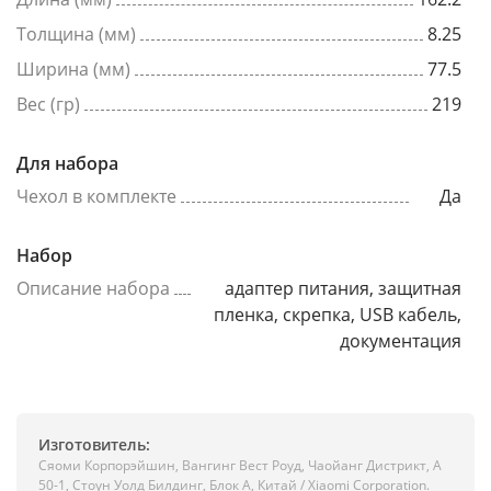
Толщина (мм)
8.25
Ширина (мм)
77.5
Вес (гр)
219
Для набора
Чехол в комплекте
Да
Набор
Описание набора
адаптер питания, защитная
пленка, скрепка, USB кабель,
документация
Изготовитель:
Сяоми Корпорэйшин, Вангинг Вест Роуд, Чаойанг Дистрикт, А
50-1, Стоун Уолд Билдинг, Блок А, Китай / Xiaomi Corporation.