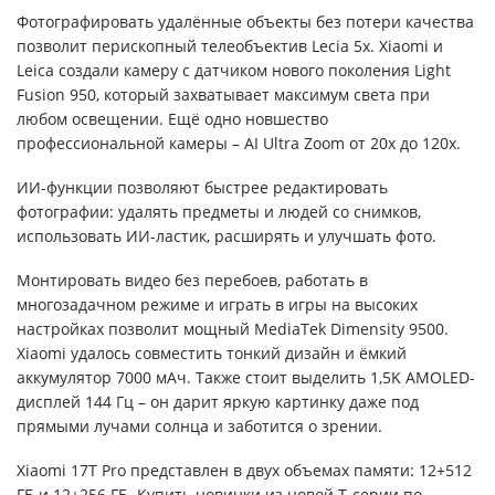
Фотографировать удалённые объекты без потери качества
позволит перископный телеобъектив Lecia 5x. Xiaomi и
Leica создали камеру с датчиком нового поколения Light
Fusion 950, который захватывает максимум света при
любом освещении. Ещё одно новшество
профессиональной камеры – AI Ultra Zoom от 20x до 120x.
ИИ-функции позволяют быстрее редактировать
фотографии: удалять предметы и людей со снимков,
использовать ИИ-ластик, расширять и улучшать фото.
Монтировать видео без перебоев, работать в
многозадачном режиме и играть в игры на высоких
настройках позволит мощный MediaTek Dimensity 9500.
Xiaomi удалось совместить тонкий дизайн и ёмкий
аккумулятор 7000 мАч. Также стоит выделить 1,5K AMOLED-
дисплей 144 Гц – он дарит яркую картинку даже под
прямыми лучами солнца и заботится о зрении.
Xiaomi 17T Pro представлен в двух объемах памяти: 12+512
ГБ и 12+256 ГБ. Купить новинки из новой T-серии по