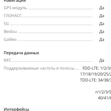
Навигация
GPS-модуль
Да
ГЛОНАСС
Да
5G
Да
Beidou
Да
Galileo
Да
Передача данных
NFC
Да
Поддерживаемые частоты и полосы
FDD-LTE: 1/2/3
17/18/19/20/25/
TDD-LTE: 34/38/
n1/2/3/5
40/41/
Интерфейсы