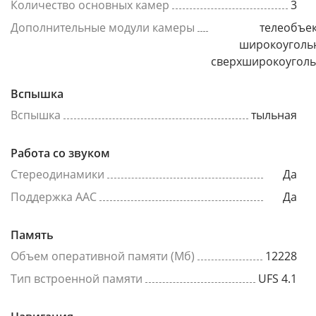
Количество основных камер
3
Дополнительные модули камеры
телеобъек
широкоуголь
сверхширокоугол
Вспышка
Вспышка
тыльная
Работа со звуком
Стереодинамики
Да
Поддержка AAC
Да
Память
Объем оперативной памяти (Мб)
12228
Тип встроенной памяти
UFS 4.1