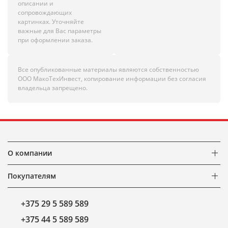
описании и
сопровождающих
картинках. Уточняйте
важные для Вас параметры
при оформлении заказа.
Все опубликованные материалы являются собственностью
ООО МакоТехИнвест, копирование информации без согласия
владельца запрещено.
О компании
Покупателям
+375 29 5 589 589
+375 44 5 589 589