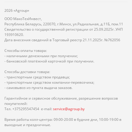
2026 «Agroup»
ООО МакоТехИнвест,
Республика Беларусь, 220070, г.Минск, ул.Радиальная, д.11Б, пом.11
Свидетельство о государственной регистрации от 25.09.2025г. УНП
193910620.
Дата внесения сведений в Торговый реестр 21.11.2025г. №762056
Способы оплаты товара:
- наличными денежными при получении;
- банковской платёжной карточкой при получении.
Способы доставки товара:
- транспортным средством продавца;
- транспортным средством компании-перевозчика;
- самовывоз из пункта выдача заказов.
Гарантийное и сервисное обслуживание, разрешение вопросов
покупателей:
Тел. +375295547454 e-mail:
service@agroup.by
Время работы колл-центра: 09:00-20:00 в будние дни, 10:00-19:00 в
выходные и праздничные.