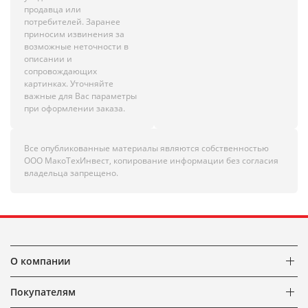
продавца или
потребителей. Заранее
приносим извинения за
возможные неточности в
описании и
сопровождающих
картинках. Уточняйте
важные для Вас параметры
при оформлении заказа.
Все опубликованные материалы являются собственностью
ООО МакоТехИнвест, копирование информации без согласия
владельца запрещено.
О компании
Покупателям