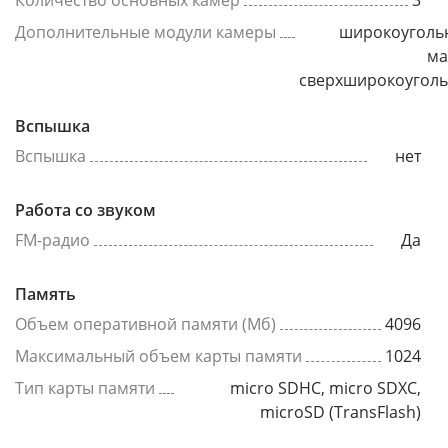
Количество основных камер
3
Дополнительные модули камеры
широкоуголь
ма
сверхширокоугол
Вспышка
Вспышка
нет
Работа со звуком
FM-радио
Да
Память
Объем оперативной памяти (Мб)
4096
Максимальный объем карты памяти
1024
Тип карты памяти
micro SDHC, micro SDXC,
microSD (TransFlash)