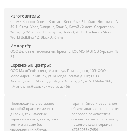
Изготовитель:
Сяоми Корпорэйшин, Вангинг Вест Роуд, Чаойанг Дистрикт, А
50-1, Стоун Уолд Билдинг, Блок А, Китай / Xiaomi Corporation.
Wangjing West Road, Chaoyang District, A 50 -1 volumes Stone
World Building 12, Block A, China
Импортёр:
ООО Деловые технологии, Брест г., КОСМОНАВТОВ б-р, дом №
24
Сервисные центры:
ООО МакоТехИнвест, Минск, ул. Притыцкого, 105; ООО
Мобайлрем, г.Минск, ул.М.Богдановича д.118; ООО
Кенфордбел, г.Минск, ул.Якуба Коласа, д.1; ЧТУП МобиЛАБ,
г.Минск, пр.Независимости, д. 46Б
Производитель оставляет
Гарантийное и сервисное
за собой право изменять
обслуживание, разрешение
дизайн, технические
вопросов покупателей
характеристики, заводскую
осуществляется по номеру
комплектацию без
нашего отдела сервиса
уведомления об этом
+375295547454