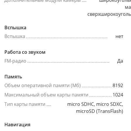
Дополнительные модули камеры
широкоуголь
ма
сверхширокоугол
Вспышка
Вспышка
нет
Работа со звуком
FM-радио
Да
Память
Объем оперативной памяти (Мб)
8192
Максимальный объем карты памяти
1024
Тип карты памяти
micro SDHC, micro SDXC,
microSD (TransFlash)
Навигация