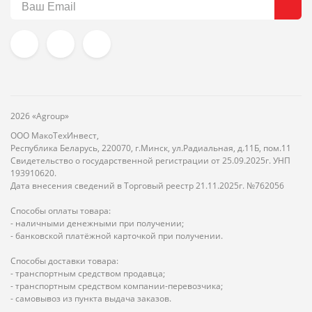
2026 «Agroup»
ООО МакоТехИнвест,
Республика Беларусь, 220070, г.Минск, ул.Радиальная, д.11Б, пом.11
Свидетельство о государственной регистрации от 25.09.2025г. УНП
193910620.
Дата внесения сведений в Торговый реестр 21.11.2025г. №762056
Способы оплаты товара:
- наличными денежными при получении;
- банковской платёжной карточкой при получении.
Способы доставки товара:
- транспортным средством продавца;
- транспортным средством компании-перевозчика;
- самовывоз из пункта выдача заказов.