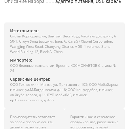
Описание набора
адаптер питания, USB кабель
Изготовитель:
Сяоми Корпорэйшин, Вангинг Вест Роуд, Чаойанг Дистрикт, А
50-1, Стоун Уолд Билдинг, Блок А, Китай / Xiaomi Corporation.
Wangjing West Road, Chaoyang District, A 50 -1 volumes Stone
World Building 12, Block A, China
Импортёр:
ООО Деловые технологии, Брест г., КОСМОНАВТОВ б-р, дом №
24
Сервисные центры:
ООО Техноскилл, Минск, ул. Притыцкого, 105; ООО Мобайлрем,
г.Минск, ул.М.Богдановича д.118; ООО Кенфордбел, г.Минск,
ул.Якуба Коласа, д.1; ЧТУП МобиЛАБ, г.Минск,
пр.Независимости, д. 46Б
Производитель оставляет
Гарантийное и сервисное
за собой право изменять
обслуживание, разрешение
дизайн, технические
вопросов покупателей