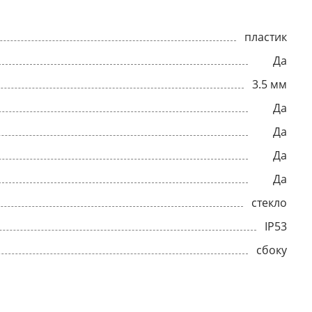
пластик
Да
3.5 мм
Да
Да
Да
Да
стекло
IP53
сбоку