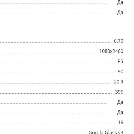
Да
Да
6.79
1080x2460
IPS
90
20:9
396
Да
Да
16
Gorilla Glass v3