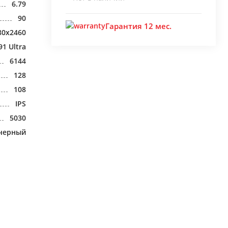
6.79
90
Гарантия 12 мес.
80x2460
91 Ultra
6144
128
108
IPS
5030
черный