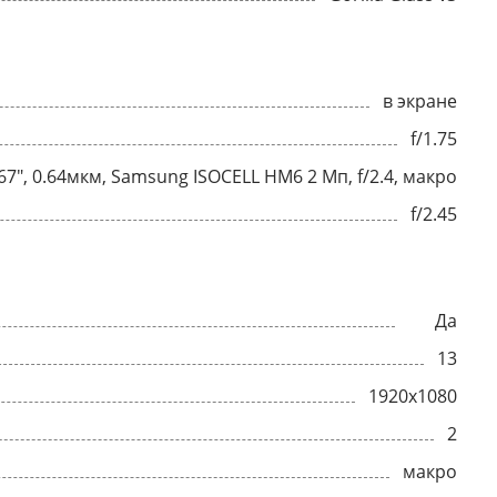
в экране
f/1.75
1.67", 0.64мкм, Samsung ISOCELL HM6 2 Мп, f/2.4, макро
f/2.45
Да
13
1920x1080
2
макро