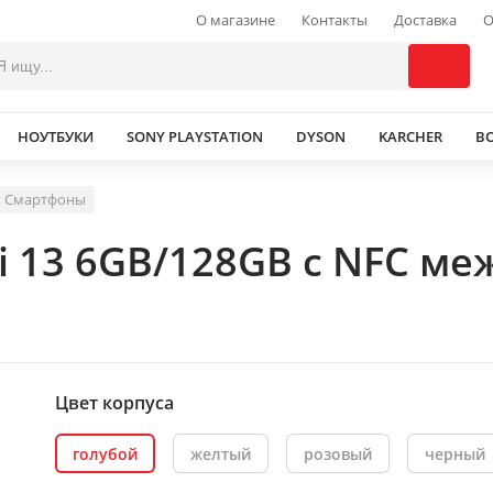
О магазине
Контакты
Доставка
О
НОУТБУКИ
SONY PLAYSTATION
DYSON
KARCHER
В
Смартфоны
i 13 6GB/128GB с NFC ме
Цвет корпуса
голубой
желтый
розовый
черный