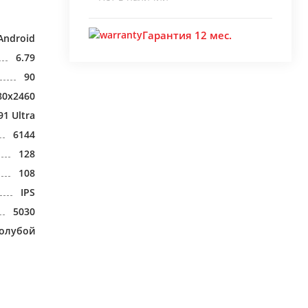
Гарантия 12 мес.
Android
6.79
90
80x2460
91 Ultra
6144
128
108
IPS
5030
голубой