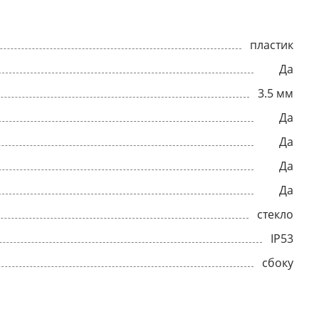
пластик
Да
3.5 мм
Да
Да
Да
Да
стекло
IP53
сбоку