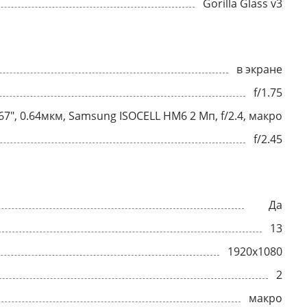
Gorilla Glass v3
в экране
f/1.75
1.67", 0.64мкм, Samsung ISOCELL HM6 2 Мп, f/2.4, макро
f/2.45
Да
13
1920x1080
2
макро