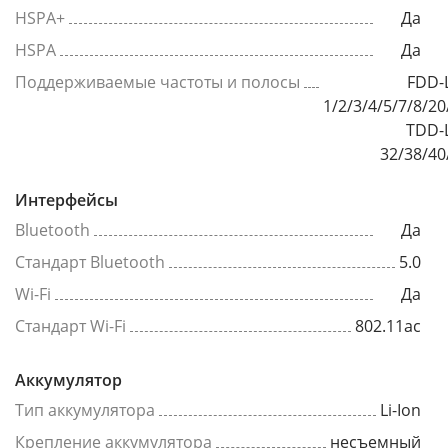
HSPA+
Да
HSPA
Да
Поддерживаемые частоты и полосы
FDD-
1/2/3/4/5/7/8/20
TDD-
32/38/40
Интерфейсы
Bluetooth
Да
Стандарт Bluetooth
5.0
Wi-Fi
Да
Стандарт Wi-Fi
802.11ac
Аккумулятор
Тип аккумулятора
Li-Ion
Крепление аккумулятора
несъемный