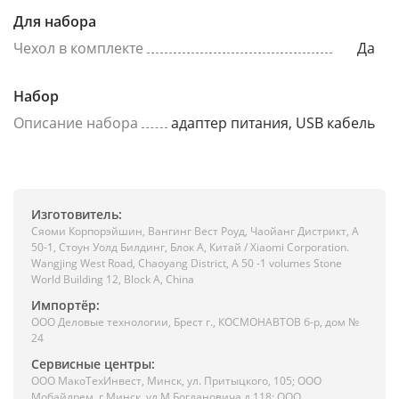
Для набора
Чехол в комплекте
Да
Набор
Описание набора
адаптер питания, USB кабель
Изготовитель:
Сяоми Корпорэйшин, Вангинг Вест Роуд, Чаойанг Дистрикт, А
50-1, Стоун Уолд Билдинг, Блок А, Китай / Xiaomi Corporation.
Wangjing West Road, Chaoyang District, A 50 -1 volumes Stone
World Building 12, Block A, China
Импортёр:
ООО Деловые технологии, Брест г., КОСМОНАВТОВ б-р, дом №
24
Сервисные центры:
ООО МакоТехИнвест, Минск, ул. Притыцкого, 105; ООО
Мобайлрем, г.Минск, ул.М.Богдановича д.118; ООО