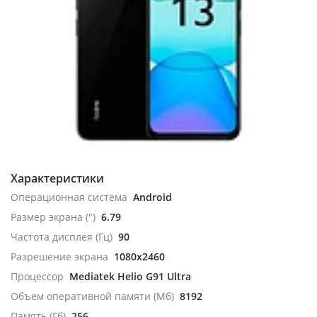
Характеристики
Операционная система
Android
Размер экрана (")
6.79
Частота дисплея (Гц)
90
Разрешение экрана
1080x2460
Процессор
Mediatek Helio G91 Ultra
Объем оперативной памяти (Мб)
8192
Память (Гб)
256