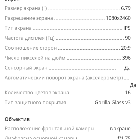
Размер экрана (")
6.79
Разрешение экрана
1080x2460
Тип экрана
IPS
Частота дисплея (Гц)
90
Соотношение сторон
20:9
Число пикселей на дюйм
396
Сенсорный экран
Да
Автоматический поворот экрана (акселерометр)
Да
Количество цветов экрана
16
Тип защитного покрытия
Gorilla Glass v3
Объектив
Расположение фронтальной камеры
в экране
Диафрагма основной камеры
f/1.75