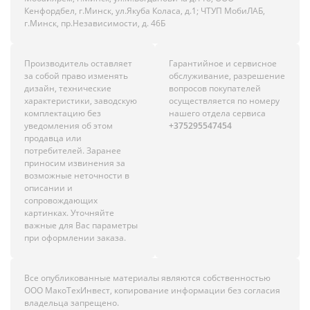
Кенфордбел, г.Минск, ул.Якуба Коласа, д.1; ЧТУП МобиЛАБ,
г.Минск, пр.Независимости, д. 46Б
Производитель оставляет
Гарантийное и сервисное
за собой право изменять
обслуживание, разрешение
дизайн, технические
вопросов покупателей
характеристики, заводскую
осуществляется по номеру
комплектацию без
нашего отдела сервиса
уведомления об этом
+375295547454
продавца или
потребителей. Заранее
приносим извинения за
возможные неточности в
описании и
сопровождающих
картинках. Уточняйте
важные для Вас параметры
при оформлении заказа.
Все опубликованные материалы являются собственностью
ООО МакоТехИнвест, копирование информации без согласия
владельца запрещено.