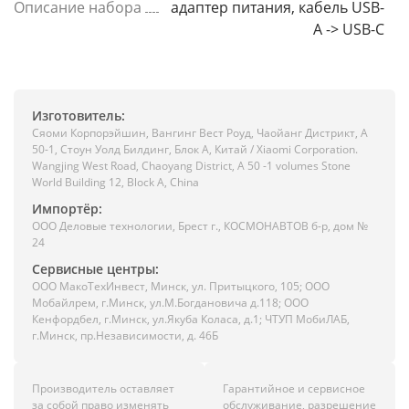
Описание набора
адаптер питания, кабель USB-
A -> USB-C
Изготовитель:
Сяоми Корпорэйшин, Вангинг Вест Роуд, Чаойанг Дистрикт, А
50-1, Стоун Уолд Билдинг, Блок А, Китай / Xiaomi Corporation.
Wangjing West Road, Chaoyang District, A 50 -1 volumes Stone
World Building 12, Block A, China
Импортёр:
ООО Деловые технологии, Брест г., КОСМОНАВТОВ б-р, дом №
24
Сервисные центры:
ООО МакоТехИнвест, Минск, ул. Притыцкого, 105; ООО
Мобайлрем, г.Минск, ул.М.Богдановича д.118; ООО
Кенфордбел, г.Минск, ул.Якуба Коласа, д.1; ЧТУП МобиЛАБ,
г.Минск, пр.Независимости, д. 46Б
Производитель оставляет
Гарантийное и сервисное
за собой право изменять
обслуживание, разрешение