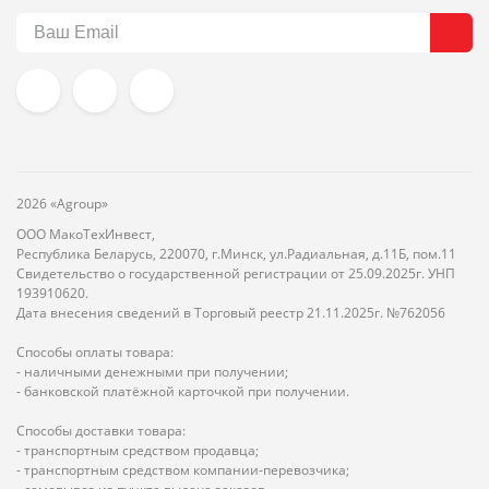
2026 «Agroup»
ООО МакоТехИнвест,
Республика Беларусь, 220070, г.Минск, ул.Радиальная, д.11Б, пом.11
Свидетельство о государственной регистрации от 25.09.2025г. УНП
193910620.
Дата внесения сведений в Торговый реестр 21.11.2025г. №762056
Способы оплаты товара:
- наличными денежными при получении;
- банковской платёжной карточкой при получении.
Способы доставки товара:
- транспортным средством продавца;
- транспортным средством компании-перевозчика;