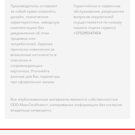
Производитель оставляет
Гарантийное и сервисное
за собой право изменять
обслуживание, разрешение
дизайн, технические
вопросов покупателей
характеристики, заводскую
осуществляется по номеру
комплектацию без
нашего отдела сервиса
уведомления об этом
+375295547454
продавца или
потребителей. Заранее
приносим извинения за
возможные неточности в
описании и
сопровождающих
картинках. Уточняйте
важные для Вас параметры
при оформлении заказа.
Все опубликованные материалы являются собственностью
ООО МакоТехИнвест, копирование информации без согласия
владельца запрещено.