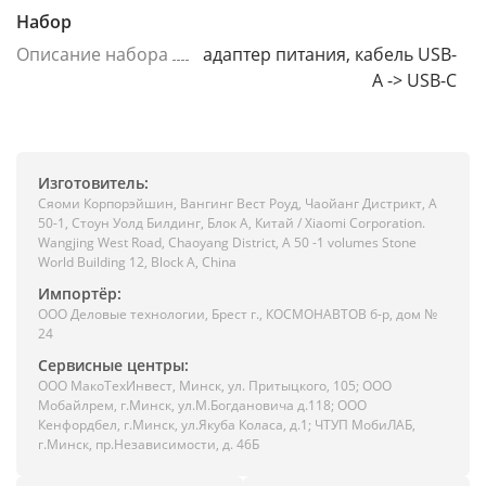
Набор
Описание набора
адаптер питания, кабель USB-
A -> USB-C
Изготовитель:
Сяоми Корпорэйшин, Вангинг Вест Роуд, Чаойанг Дистрикт, А
50-1, Стоун Уолд Билдинг, Блок А, Китай / Xiaomi Corporation.
Wangjing West Road, Chaoyang District, A 50 -1 volumes Stone
World Building 12, Block A, China
Импортёр:
ООО Деловые технологии, Брест г., КОСМОНАВТОВ б-р, дом №
24
Сервисные центры:
ООО МакоТехИнвест, Минск, ул. Притыцкого, 105; ООО
Мобайлрем, г.Минск, ул.М.Богдановича д.118; ООО
Кенфордбел, г.Минск, ул.Якуба Коласа, д.1; ЧТУП МобиЛАБ,
г.Минск, пр.Независимости, д. 46Б