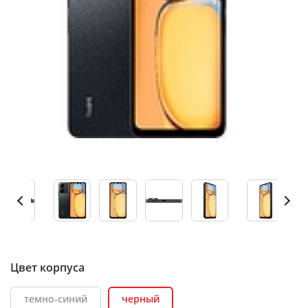
Цвет корпуса
темно-синий
черный