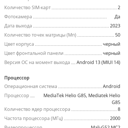
Количество SIM-карт
2
Фотокамера
Да
Дата выхода
2023
Количество точек матрицы (Мп)
50
Цвет корпуса
черный
Цвет фронтальной панели
черный
Версия ОС на момент выхода
Android 13 (MIUI 14)
Процессор
Операционная система
Android
Процессор
MediaTek Helio G85, Mediatek Helio
G85
Количество ядер процессора
8
Частота процессора (МГц)
2000
Видеопроцессор
Mali-G52 MC2