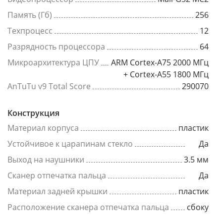
Память (Гб)
256
Техпроцесс
12
Разрядность процессора
64
Микроархитектура ЦПУ
ARM Cortex-A75 2000 МГц
+ Cortex-A55 1800 МГц
AnTuTu v9 Total Score
290070
Конструкция
Материал корпуса
пластик
Устойчивое к царапинам стекло
Да
Выход на наушники
3.5 мм
Сканер отпечатка пальца
Да
Материал задней крышки
пластик
Расположение сканера отпечатка пальца
сбоку