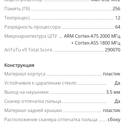
Память (Гб)
256
Техпроцесс
12
Разрядность процессора
64
Микроархитектура ЦПУ
ARM Cortex-A75 2000 МГц
+ Cortex-A55 1800 МГц
AnTuTu v9 Total Score
290070
Конструкция
Материал корпуса
пластик
Устойчивое к царапинам стекло
Да
Выход на наушники
3.5 мм
Сканер отпечатка пальца
Да
Материал задней крышки
пластик
Расположение сканера отпечатка пальца
сбоку