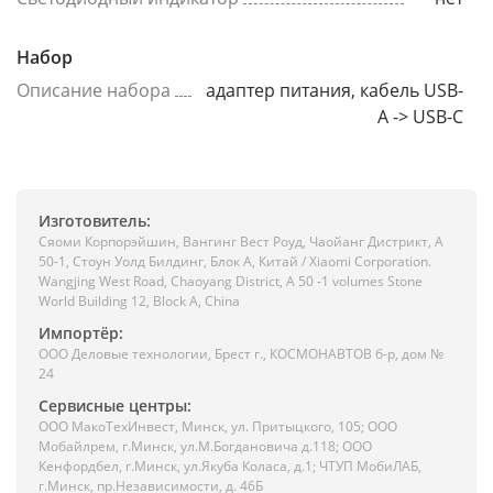
Набор
Описание набора
адаптер питания, кабель USB-
A -> USB-C
Изготовитель:
Сяоми Корпорэйшин, Вангинг Вест Роуд, Чаойанг Дистрикт, А
50-1, Стоун Уолд Билдинг, Блок А, Китай / Xiaomi Corporation.
Wangjing West Road, Chaoyang District, A 50 -1 volumes Stone
World Building 12, Block A, China
Импортёр:
ООО Деловые технологии, Брест г., КОСМОНАВТОВ б-р, дом №
24
Сервисные центры:
ООО МакоТехИнвест, Минск, ул. Притыцкого, 105; ООО
Мобайлрем, г.Минск, ул.М.Богдановича д.118; ООО
Кенфордбел, г.Минск, ул.Якуба Коласа, д.1; ЧТУП МобиЛАБ,
г.Минск, пр.Независимости, д. 46Б