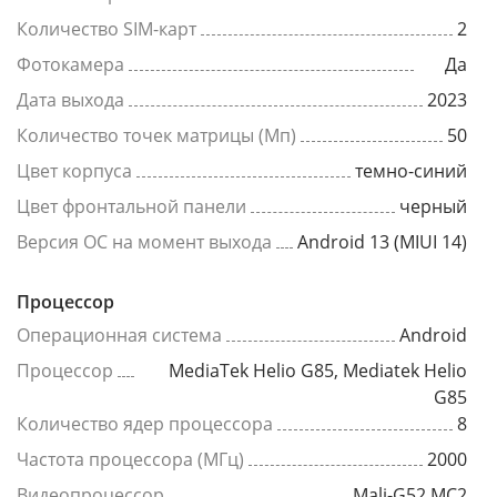
Количество SIM-карт
2
Фотокамера
Да
Дата выхода
2023
Количество точек матрицы (Мп)
50
Цвет корпуса
темно-синий
Цвет фронтальной панели
черный
Версия ОС на момент выхода
Android 13 (MIUI 14)
Процессор
Операционная система
Android
Процессор
MediaTek Helio G85, Mediatek Helio
G85
Количество ядер процессора
8
Частота процессора (МГц)
2000
Видеопроцессор
Mali-G52 MC2