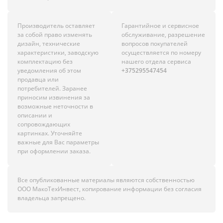
Производитель оставляет
Гарантийное и сервисное
за собой право изменять
обслуживание, разрешение
дизайн, технические
вопросов покупателей
характеристики, заводскую
осуществляется по номеру
комплектацию без
нашего отдела сервиса
уведомления об этом
+375295547454
продавца или
потребителей. Заранее
приносим извинения за
возможные неточности в
описании и
сопровождающих
картинках. Уточняйте
важные для Вас параметры
при оформлении заказа.
Все опубликованные материалы являются собственностью
ООО МакоТехИнвест, копирование информации без согласия
владельца запрещено.