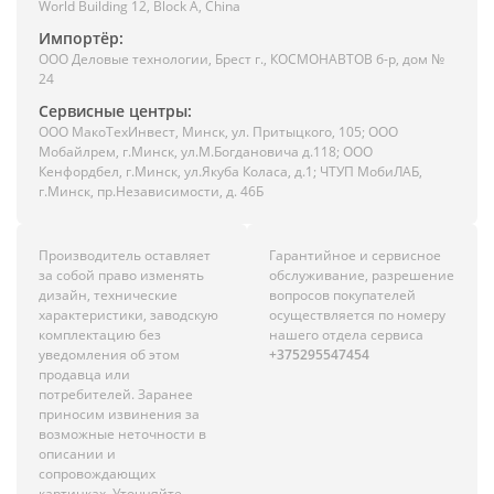
World Building 12, Block A, China
Импортёр:
ООО Деловые технологии, Брест г., КОСМОНАВТОВ б-р, дом №
24
Сервисные центры:
ООО МакоТехИнвест, Минск, ул. Притыцкого, 105; ООО
Мобайлрем, г.Минск, ул.М.Богдановича д.118; ООО
Кенфордбел, г.Минск, ул.Якуба Коласа, д.1; ЧТУП МобиЛАБ,
г.Минск, пр.Независимости, д. 46Б
Производитель оставляет
Гарантийное и сервисное
за собой право изменять
обслуживание, разрешение
дизайн, технические
вопросов покупателей
характеристики, заводскую
осуществляется по номеру
комплектацию без
нашего отдела сервиса
уведомления об этом
+375295547454
продавца или
потребителей. Заранее
приносим извинения за
возможные неточности в
описании и
сопровождающих
картинках. Уточняйте