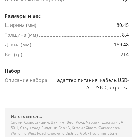
Размеры и вес
Ширина (мм)
80.45
Толщина (мм)
8.4
Длина (мм)
169.48
Вес (гр)
214
Набор
Описание набора
адаптер питания, кабель USB-
A - USB-C, скрепка
Изготовитель:
Сяоми Корпорэйшин, Вангинг Вест Роуд, Чаойанг Дистрикт, А
50-1, Стоун Уолд Билдинг, Блок А, Китай / Xiaomi Corporation.
Wangjing West Road, Chaoyang District, A 50 -1 volumes Stone