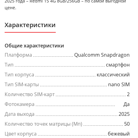
2025 года – Redmi 15 4G 8GB/256GB – по самой выгодной
цене.
Характеристики
Общие характеристики
Платформа
Qualcomm Snapdragon
Тип
смартфон
Тип корпуса
классический
Тип SIM-карты
nano SIM
Количество SIM-карт
2
Фотокамера
Да
Дата выхода
2025
Количество точек матрицы (Мп)
50
Цвет корпуса
бежевый