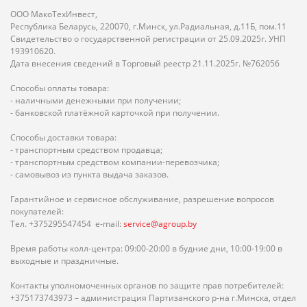
ООО МакоТехИнвест,
Республика Беларусь, 220070, г.Минск, ул.Радиальная, д.11Б, пом.11
Свидетельство о государственной регистрации от 25.09.2025г. УНП
193910620.
Дата внесения сведений в Торговый реестр 21.11.2025г. №762056
Способы оплаты товара:
- наличными денежными при получении;
- банковской платёжной карточкой при получении.
Способы доставки товара:
- транспортным средством продавца;
- транспортным средством компании-перевозчика;
- самовывоз из пункта выдача заказов.
Гарантийное и сервисное обслуживание, разрешение вопросов
покупателей:
Тел. +375295547454 e-mail:
service@agroup.by
Время работы колл-центра: 09:00-20:00 в будние дни, 10:00-19:00 в
выходные и праздничные.
Контакты уполномоченных органов по защите прав потребителей:
+375173743973 – администрация Партизанского р-на г.Минска, отдел