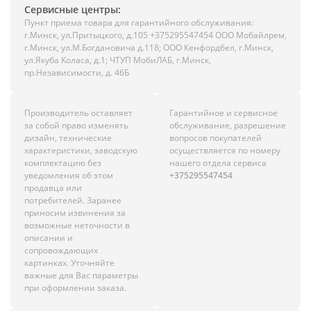
Сервисные центры:
Пункт приема товара для гарантийного обслуживания:
г.Минск, ул.Притыцкого, д.105 +375295547454 ООО Мобайлрем,
г.Минск, ул.М.Богдановича д.118; ООО Кенфордбел, г.Минск,
ул.Якуба Коласа, д.1; ЧТУП МобиЛАБ, г.Минск,
пр.Независимости, д. 46Б
Производитель оставляет
Гарантийное и сервисное
за собой право изменять
обслуживание, разрешение
дизайн, технические
вопросов покупателей
характеристики, заводскую
осуществляется по номеру
комплектацию без
нашего отдела сервиса
уведомления об этом
+375295547454
продавца или
потребителей. Заранее
приносим извинения за
возможные неточности в
описании и
сопровождающих
картинках. Уточняйте
важные для Вас параметры
при оформлении заказа.