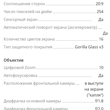
Соотношение сторон
20:9
Число пикселей на дюйм
254
Сенсорный экран
Да
Автоматический поворот экрана (акселерометр)
Да
Количество цветов экрана
16
Тип защитного покрытия
Gorilla Glass v3
Объектив
Цифровой Zoom
10
Автофокусировка
Да
Расположение фронтальной камеры
в выступе
на экране
("капля")
Диафрагма основной камеры
f/1.8
Диафрагма фронтальной камеры
f/2.0