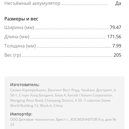
Несъёмный аккумулятор
Да
Размеры и вес
Ширина (мм)
79.47
Длина (мм)
171.56
Толщина (мм)
7.99
Вес (гр)
205
Изготовитель:
Сяоми Корпорэйшин, Вангинг Вест Роуд, Чаойанг Дистрикт, А
50-1, Стоун Уолд Билдинг, Блок А, Китай / Xiaomi Corporation.
Wangjing West Road, Chaoyang District, A 50 -1 volumes Stone
World Building 12, Block A, China
Импортёр:
ООО Деловые технологии, Брест г., КОСМОНАВТОВ б-р, дом №
24