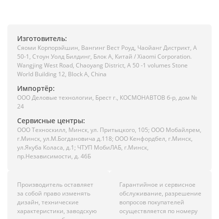
Изготовитель:
Сяоми Корпорэйшин, Вангинг Вест Роуд, Чаойанг Дистрикт, А
50-1, Стоун Уолд Билдинг, Блок А, Китай / Xiaomi Corporation.
Wangjing West Road, Chaoyang District, A 50 -1 volumes Stone
World Building 12, Block A, China
Импортёр:
ООО Деловые технологии, Брест г., КОСМОНАВТОВ б-р, дом №
24
Сервисные центры:
ООО Техноскилл, Минск, ул. Притыцкого, 105; ООО Мобайлрем,
г.Минск, ул.М.Богдановича д.118; ООО Кенфордбел, г.Минск,
ул.Якуба Коласа, д.1; ЧТУП МобиЛАБ, г.Минск,
пр.Независимости, д. 46Б
Производитель оставляет
Гарантийное и сервисное
за собой право изменять
обслуживание, разрешение
дизайн, технические
вопросов покупателей
характеристики, заводскую
осуществляется по номеру