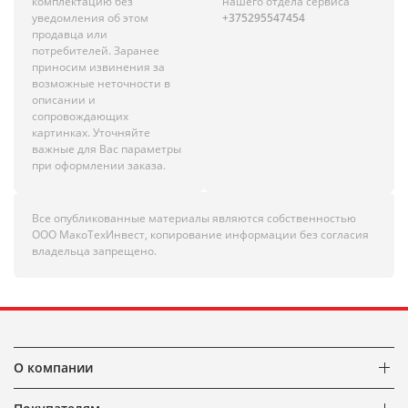
комплектацию без
нашего отдела сервиса
уведомления об этом
+375295547454
продавца или
потребителей. Заранее
приносим извинения за
возможные неточности в
описании и
сопровождающих
картинках. Уточняйте
важные для Вас параметры
при оформлении заказа.
Все опубликованные материалы являются собственностью
ООО МакоТехИнвест, копирование информации без согласия
владельца запрещено.
О компании