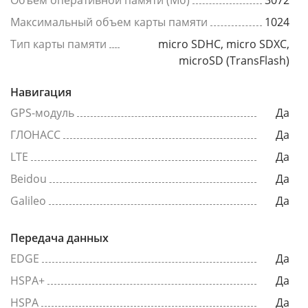
Объем оперативной памяти (Мб)
3072
Максимальный объем карты памяти
1024
Тип карты памяти
micro SDHC, micro SDXC,
microSD (TransFlash)
Навигация
GPS-модуль
Да
ГЛОНАСС
Да
LTE
Да
Beidou
Да
Galileo
Да
Передача данных
EDGE
Да
HSPA+
Да
HSPA
Да