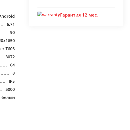
Гарантия 12 мес.
Android
6.71
90
20x1650
ger T603
3072
64
8
IPS
5000
белый