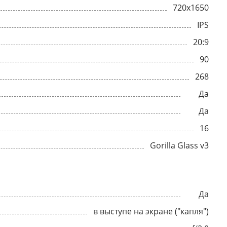
720x1650
IPS
20:9
90
268
Да
Да
16
Gorilla Glass v3
Да
в выступе на экране ("капля")