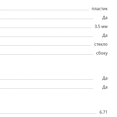
пластик
Да
3.5 мм
Да
стекло
сбоку
Да
Да
6.71