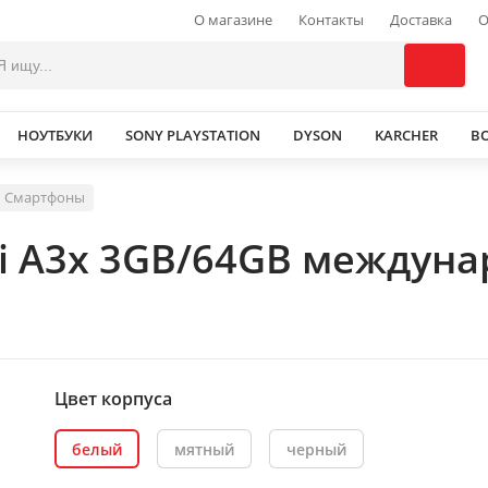
О магазине
Контакты
Доставка
О
НОУТБУКИ
SONY PLAYSTATION
DYSON
KARCHER
В
Смартфоны
i A3x 3GB/64GB междуна
Цвет корпуса
белый
мятный
черный