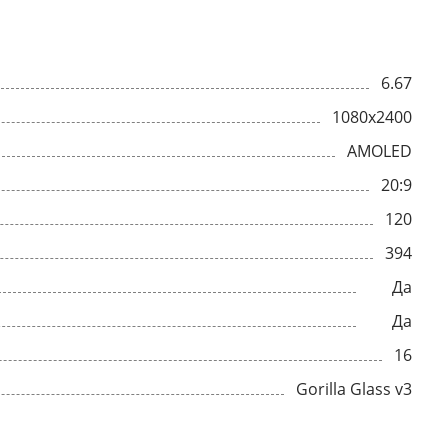
6.67
1080x2400
AMOLED
20:9
120
394
Да
Да
16
Gorilla Glass v3