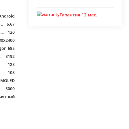
Гарантия 12 мес.
Android
6.67
120
80x2400
gon 685
8192
128
108
AMOLED
5000
мятный