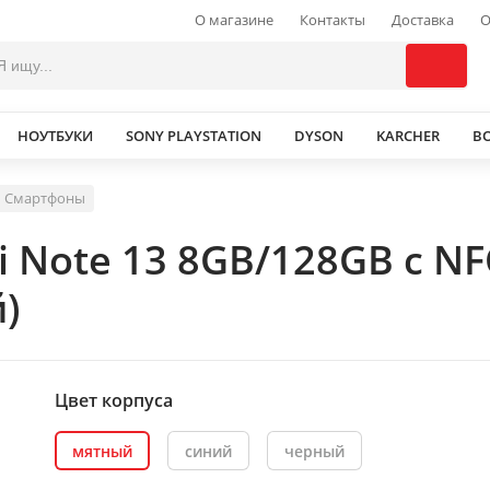
О магазине
Контакты
Доставка
О
НОУТБУКИ
SONY PLAYSTATION
DYSON
KARCHER
В
Смартфоны
i Note 13 8GB/128GB с N
)
Цвет корпуса
мятный
синий
черный