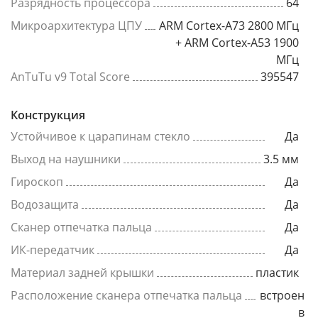
Разрядность процессора
64
Микроархитектура ЦПУ
ARM Cortex-A73 2800 МГц
+ ARM Cortex-A53 1900
МГц
AnTuTu v9 Total Score
395547
Конструкция
Устойчивое к царапинам стекло
Да
Выход на наушники
3.5 мм
Гироскоп
Да
Водозащита
Да
Сканер отпечатка пальца
Да
ИК-передатчик
Да
Материал задней крышки
пластик
Расположение сканера отпечатка пальца
встроен
в