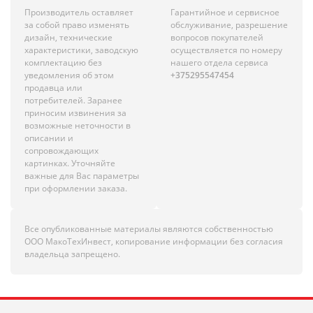
Производитель оставляет
Гарантийное и сервисное
за собой право изменять
обслуживание, разрешение
дизайн, технические
вопросов покупателей
характеристики, заводскую
осуществляется по номеру
комплектацию без
нашего отдела сервиса
уведомления об этом
+375295547454
продавца или
потребителей. Заранее
приносим извинения за
возможные неточности в
описании и
сопровождающих
картинках. Уточняйте
важные для Вас параметры
при оформлении заказа.
Все опубликованные материалы являются собственностью
ООО МакоТехИнвест, копирование информации без согласия
владельца запрещено.