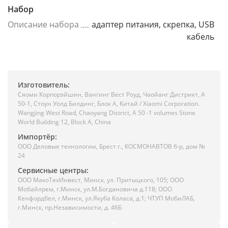
Набор
Описание набора
адаптер питания, скрепка, USB
кабель
Изготовитель:
Сяоми Корпорэйшин, Вангинг Вест Роуд, Чаойанг Дистрикт, А
50-1, Стоун Уолд Билдинг, Блок А, Китай / Xiaomi Corporation.
Wangjing West Road, Chaoyang District, A 50 -1 volumes Stone
World Building 12, Block A, China
Импортёр:
ООО Деловые технологии, Брест г., КОСМОНАВТОВ б-р, дом №
24
Сервисные центры:
ООО МакоТехИнвест, Минск, ул. Притыцкого, 105; ООО
Мобайлрем, г.Минск, ул.М.Богдановича д.118; ООО
Кенфордбел, г.Минск, ул.Якуба Коласа, д.1; ЧТУП МобиЛАБ,
г.Минск, пр.Независимости, д. 46Б