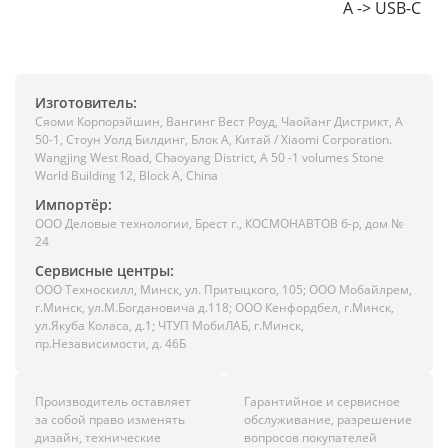
A -> USB-C
Изготовитель:
Сяоми Корпорэйшин, Вангинг Вест Роуд, Чаойанг Дистрикт, А
50-1, Стоун Уолд Билдинг, Блок А, Китай / Xiaomi Corporation.
Wangjing West Road, Chaoyang District, A 50 -1 volumes Stone
World Building 12, Block A, China
Импортёр:
ООО Деловые технологии, Брест г., КОСМОНАВТОВ б-р, дом №
24
Сервисные центры:
ООО Техноскилл, Минск, ул. Притыцкого, 105; ООО Мобайлрем,
г.Минск, ул.М.Богдановича д.118; ООО Кенфордбел, г.Минск,
ул.Якуба Коласа, д.1; ЧТУП МобиЛАБ, г.Минск,
пр.Независимости, д. 46Б
Производитель оставляет
Гарантийное и сервисное
за собой право изменять
обслуживание, разрешение
дизайн, технические
вопросов покупателей