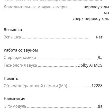
Дополнительные модули камеры
широкоуголь
ма
сверхширокоугол
Вспышка
Вспышка
нет
Работа со звуком
Стереодинамики
Да
Технология звука
Dolby ATMOS
Память
Объем оперативной памяти (Мб)
12288
Навигация
GPS-модуль
Да