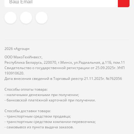
2026 «Agroup»
ООО МакоТехИнвест,
Республика Беларусь, 220070, г.Минск, ул.Радиальная, д.11Б, пом.11
Свидетельство о государственной регистрации от 25.09.2025г. УНП
193910620.
Дата внесения сведений в Торговый реестр 21.11.2025г. №762056
Способы оплаты товара:
- наличными денежными при получении;
- банковской платёжной карточкой при получении.
Способы доставки товара:
- транспортным средством продавца;
- транспортным средством компании-перевозчика;
- самовывоз из пункта выдача заказов.