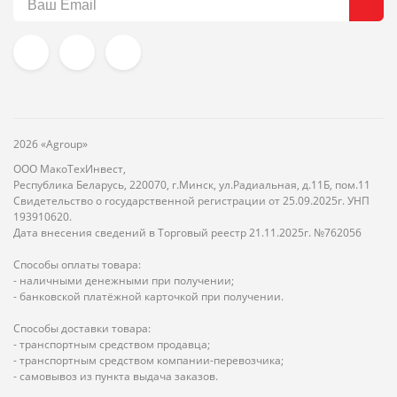
2026 «Agroup»
ООО МакоТехИнвест,
Республика Беларусь, 220070, г.Минск, ул.Радиальная, д.11Б, пом.11
Свидетельство о государственной регистрации от 25.09.2025г. УНП
193910620.
Дата внесения сведений в Торговый реестр 21.11.2025г. №762056
Способы оплаты товара:
- наличными денежными при получении;
- банковской платёжной карточкой при получении.
Способы доставки товара:
- транспортным средством продавца;
- транспортным средством компании-перевозчика;
- самовывоз из пункта выдача заказов.