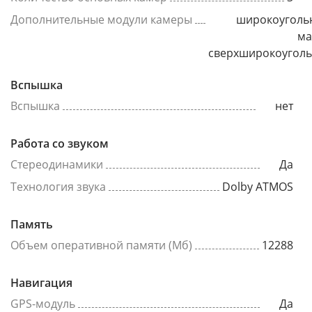
Дополнительные модули камеры
широкоуголь
ма
сверхширокоугол
Вспышка
Вспышка
нет
Работа со звуком
Стереодинамики
Да
Технология звука
Dolby ATMOS
Память
Объем оперативной памяти (Мб)
12288
Навигация
GPS-модуль
Да