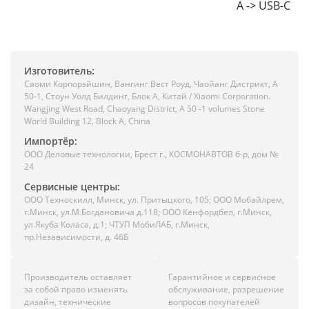
A -> USB-C
Изготовитель:
Сяоми Корпорэйшин, Вангинг Вест Роуд, Чаойанг Дистрикт, А
50-1, Стоун Уолд Билдинг, Блок А, Китай / Xiaomi Corporation.
Wangjing West Road, Chaoyang District, A 50 -1 volumes Stone
World Building 12, Block A, China
Импортёр:
ООО Деловые технологии, Брест г., КОСМОНАВТОВ б-р, дом №
24
Сервисные центры:
ООО Техноскилл, Минск, ул. Притыцкого, 105; ООО Мобайлрем,
г.Минск, ул.М.Богдановича д.118; ООО Кенфордбел, г.Минск,
ул.Якуба Коласа, д.1; ЧТУП МобиЛАБ, г.Минск,
пр.Независимости, д. 46Б
Производитель оставляет
Гарантийное и сервисное
за собой право изменять
обслуживание, разрешение
дизайн, технические
вопросов покупателей