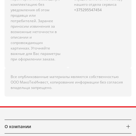
комплектацию без
нашего отдела сервиса
уведомления об этом
+375295547454
продавца или
потребителей. Заранее
приносим извинения за
возможные неточности в
описании и
сопровождающих
картинках. Уточняйте
важные для Вас параметры
при оформлении заказа.
Все опубликованные материалы являются собственностью
ООО МакоТехИнвест, копирование информации без согласия
владельца запрещено.
О компании