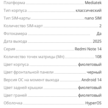
Платформа
Mediatek
Тип корпуса
классический
Тип SIM-карты
nano SIM
Количество SIM-карт
2
Фотокамера
Да
Дата выхода
2025
Серия
Redmi Note 14
Количество точек матрицы (Мп)
108
Цвет корпуса
фиолетовый
Цвет фронтальной панели
черный
Версия ОС на момент выхода
Android 14
Цвет задней крышки
фиолетовый
Цвет граней
фиолетовый
Оболочка
HyperOS