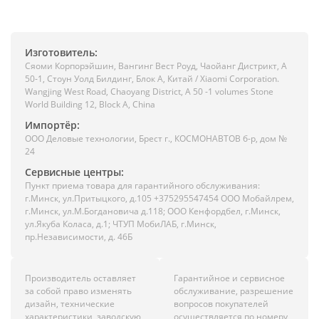
Изготовитель:
Сяоми Корпорэйшин, Вангинг Вест Роуд, Чаойанг Дистрикт, А
50-1, Стоун Уолд Билдинг, Блок А, Китай / Xiaomi Corporation.
Wangjing West Road, Chaoyang District, A 50 -1 volumes Stone
World Building 12, Block A, China
Импортёр:
ООО Деловые технологии, Брест г., КОСМОНАВТОВ б-р, дом №
24
Сервисные центры:
Пункт приема товара для гарантийного обслуживания:
г.Минск, ул.Притыцкого, д.105 +375295547454 ООО Мобайлрем,
г.Минск, ул.М.Богдановича д.118; ООО Кенфордбел, г.Минск,
ул.Якуба Коласа, д.1; ЧТУП МобиЛАБ, г.Минск,
пр.Независимости, д. 46Б
Производитель оставляет
Гарантийное и сервисное
за собой право изменять
обслуживание, разрешение
дизайн, технические
вопросов покупателей
характеристики, заводскую
осуществляется по номеру