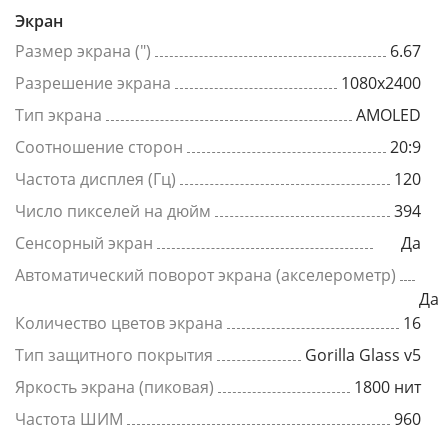
Экран
Размер экрана (")
6.67
Разрешение экрана
1080x2400
Тип экрана
AMOLED
Соотношение сторон
20:9
Частота дисплея (Гц)
120
Число пикселей на дюйм
394
Сенсорный экран
Да
Автоматический поворот экрана (акселерометр)
Да
Количество цветов экрана
16
Тип защитного покрытия
Gorilla Glass v5
Яркость экрана (пиковая)
1800 нит
Частота ШИМ
960