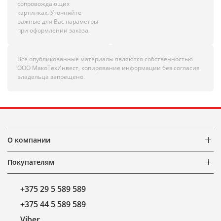
сопровождающих
картинках. Уточняйте
важные для Вас параметры
при оформлении заказа.
Все опубликованные материалы являются собственностью
ООО МакоТехИнвест, копирование информации без согласия
владельца запрещено.
О компании
Покупателям
+375 29 5 589 589
+375 44 5 589 589
Viber