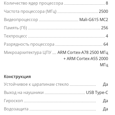
Количество ядер процессора
8
Частота процессора (МГц)
2500
Видеопроцессор
Mali-G615 MC2
Память (Гб)
256
Техпроцесс
4
Разрядность процессора
64
Микроархитектура ЦПУ
ARM Cortex-A78 2500 МГц
+ ARM Cortex-A55 2000
МГц
Конструкция
Устойчивое к царапинам стекло
Да
Выход на наушники
USB Type-C
Гироскоп
Да
Водозащита
Да