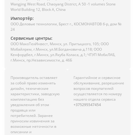
Wangjing West Road, Chaoyang District, A 50 -1 volumes Stone
World Building 12, Block A, China
Импортёр:
ООО Деловые технологии, Брест г., КОСМОНАВТОВ б-р, дом №
24
Сервисные центры:
ООО МакоТехИнвест, Минск, ул. Притыцкого, 105; ООО
Мобайлрем, г.Минск, ул.М.Богдановича д.118; ООО
Кенфордбел, г.Минск, ул.Якуба Коласа, д.1; ЧТУП МобиЛАБ,
г.Минск, пр.Независимости, д. 46Б
Производитель оставляет
Гарантийное и сервисное
за собой право изменять
обслуживание, разрешение
дизайн, технические
вопросов покупателей
характеристики, заводскую
осуществляется по номеру
комплектацию без
нашего отдела сервиса
уведомления об этом
+375295547454
продавца или
потребителей. Заранее
приносим извинения за
возможные неточности в
описании и