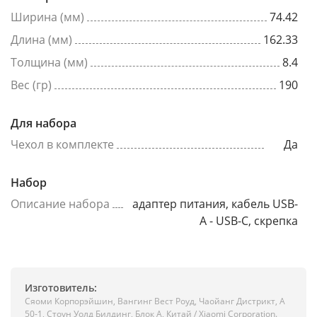
Ширина (мм)
74.42
Длина (мм)
162.33
Толщина (мм)
8.4
Вес (гр)
190
Для набора
Чехол в комплекте
Да
Набор
Описание набора
адаптер питания, кабель USB-
A - USB-C, скрепка
Изготовитель:
Сяоми Корпорэйшин, Вангинг Вест Роуд, Чаойанг Дистрикт, А
50-1, Стоун Уолд Билдинг, Блок А, Китай / Xiaomi Corporation.