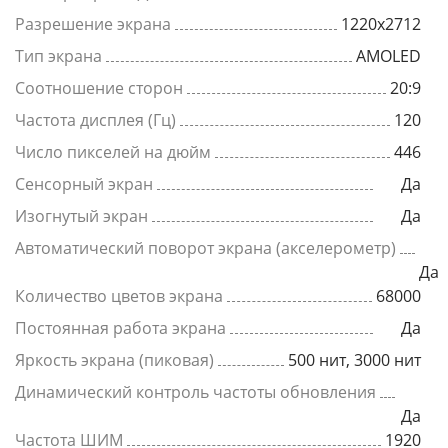
Разрешение экрана
1220x2712
Тип экрана
AMOLED
Соотношение сторон
20:9
Частота дисплея (Гц)
120
Число пикселей на дюйм
446
Сенсорный экран
Да
Изогнутый экран
Да
Автоматический поворот экрана (акселерометр)
Да
Количество цветов экрана
68000
Постоянная работа экрана
Да
Яркость экрана (пиковая)
500 нит, 3000 нит
Динамический контроль частоты обновления
Да
Частота ШИМ
1920