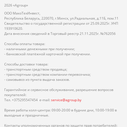
2026 «Agroup»
ООО МакоТехИнвест,
Республика Беларусь, 220070, г.Минск, ул.Радиальная, д.11Б, пом.11
Свидетельство о государственной регистрации от 25.09.2025г. УНП
193910620.
Дата внесения сведений в Торговый реестр 21.11.2025г. №762056
Способы оплаты товара:
- наличными денежными при получении;
- банковской платёжной карточкой при получении.
Способы доставки товара:
- транспортным средством продавца;
- транспортным средством компании-перевозчика;
- самовывоз из пункта выдача заказов.
Гарантийное и сервисное обслуживание, разрешение вопросов
покупателей:
Тел. +375295547454 e-mail:
service@agroup.by
Время работы колл-центра: 09:00-20:00 в будние дни, 10:00-19:00 в
выходные и праздничные.
Контакты уполномоченных органов по защите прав потребителей: