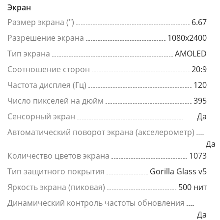
Экран
Размер экрана (")
6.67
Разрешение экрана
1080x2400
Тип экрана
AMOLED
Соотношение сторон
20:9
Частота дисплея (Гц)
120
Число пикселей на дюйм
395
Сенсорный экран
Да
Автоматический поворот экрана (акселерометр)
Да
Количество цветов экрана
1073
Тип защитного покрытия
Gorilla Glass v5
Яркость экрана (пиковая)
500 нит
Динамический контроль частоты обновления
Да