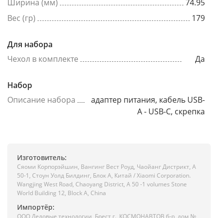
Ширина (мм)
74.95
Вес (гр)
179
Для набора
Чехол в комплекте
Да
Набор
Описание набора
адаптер питания, кабель USB-
A - USB-C, скрепка
Изготовитель:
Сяоми Корпорэйшин, Вангинг Вест Роуд, Чаойанг Дистрикт, А
50-1, Стоун Уолд Билдинг, Блок А, Китай / Xiaomi Corporation.
Wangjing West Road, Chaoyang District, A 50 -1 volumes Stone
World Building 12, Block A, China
Импортёр:
ООО Деловые технологии, Брест г., КОСМОНАВТОВ б-р, дом №