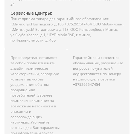
24
Сервисные центры:
Пункт приема товара для гарантийного обслуживания:
г.Минск, ул.Притыцкого, д.105 +375295547454 ООО Мобайлрем,
г.Минск, ул.М.Богдановича д.118; ООО Кенфордбел, г.Минск,
ул.Якуба Коласа, д.1; ЧТУП МобиЛАБ, г.Минск,
пр.Независимости, д. 46Б
Производитель оставляет
Гарантийное и сервисное
за собой право изменять
обслуживание, разрешение
дизайн, технические
вопросов покупателей
характеристики, заводскую
осуществляется по номеру
комплектацию без
нашего отдела сервиса
уведомления об этом
+375295547454
продавца или
потребителей. Заранее
приносим извинения за
возможные неточности в
описании и
сопровождающих
картинках. Уточняйте
важные для Вас параметры
при оформлении заказа.