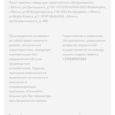
Пункт приема товара для гарантийного обслуживания:
г.Минск, ул.Притыцкого, д.105 +375295547454 ООО Мобайлрем,
г.Минск, ул.М.Богдановича д.118; ООО Кенфордбел, г.Минск,
ул.Якуба Коласа, д.1; ЧТУП МобиЛАБ, г.Минск,
пр.Независимости, д. 46Б
Производитель оставляет
Гарантийное и сервисное
за собой право изменять
обслуживание, разрешение
дизайн, технические
вопросов покупателей
характеристики, заводскую
осуществляется по номеру
комплектацию без
нашего отдела сервиса
уведомления об этом
+375295547454
продавца или
потребителей. Заранее
приносим извинения за
возможные неточности в
описании и
сопровождающих
картинках. Уточняйте
важные для Вас параметры
при оформлении заказа.