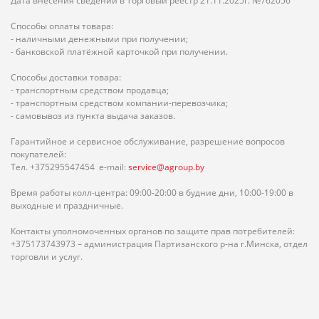
Дата внесения сведений в Торговый реестр 21.11.2025г. №762056
Способы оплаты товара:
- наличными денежными при получении;
- банковской платёжной карточкой при получении.
Способы доставки товара:
- транспортным средством продавца;
- транспортным средством компании-перевозчика;
- самовывоз из пункта выдача заказов.
Гарантийное и сервисное обслуживание, разрешение вопросов
покупателей:
Тел. +375295547454 e-mail:
service@agroup.by
Время работы колл-центра: 09:00-20:00 в будние дни, 10:00-19:00 в
выходные и праздничные.
Контакты уполномоченных органов по защите прав потребителей:
+375173743973 – администрация Партизанского р-на г.Минска, отдел
торговли и услуг.