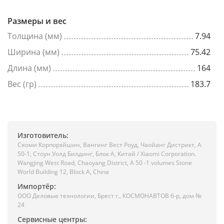
Размеры и вес
Толщина (мм)
7.94
Ширина (мм)
75.42
Длина (мм)
164
Вес (гр)
183.7
Изготовитель:
Сяоми Корпорэйшин, Вангинг Вест Роуд, Чаойанг Дистрикт, А
50-1, Стоун Уолд Билдинг, Блок А, Китай / Xiaomi Corporation.
Wangjing West Road, Chaoyang District, A 50 -1 volumes Stone
World Building 12, Block A, China
Импортёр:
ООО Деловые технологии, Брест г., КОСМОНАВТОВ б-р, дом №
24
Сервисные центры: