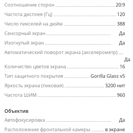
Соотношение сторон
20:9
Частота дисплея (Гц)
120
Число пикселей на дюйм
388
Сенсорный экран
Да
Изогнутый экран
Да
Автоматический поворот экрана (акселерометр)
Да
Количество цветов экрана
16
Тип защитного покрытия
Gorilla Glass v5
Яркость экрана (пиковая)
3200 нит
Частота ШИМ
960
Объектив
Автофокусировка
Да
Расположение фронтальной камеры
в экране