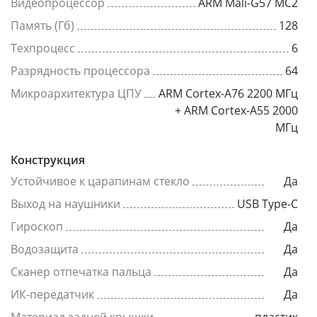
Видеопроцессор
ARM Mali-G57 MC2
Память (Гб)
128
Техпроцесс
6
Разрядность процессора
64
Микроархитектура ЦПУ
ARM Cortex-A76 2200 МГц
+ ARM Cortex-A55 2000
МГц
Конструкция
Устойчивое к царапинам стекло
Да
Выход на наушники
USB Type-C
Гироскоп
Да
Водозащита
Да
Сканер отпечатка пальца
Да
ИК-передатчик
Да
Материал задней крышки
пластик