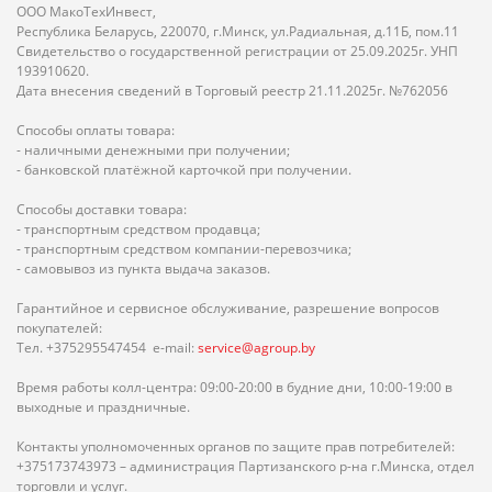
ООО МакоТехИнвест,
Республика Беларусь, 220070, г.Минск, ул.Радиальная, д.11Б, пом.11
Свидетельство о государственной регистрации от 25.09.2025г. УНП
193910620.
Дата внесения сведений в Торговый реестр 21.11.2025г. №762056
Способы оплаты товара:
- наличными денежными при получении;
- банковской платёжной карточкой при получении.
Способы доставки товара:
- транспортным средством продавца;
- транспортным средством компании-перевозчика;
- самовывоз из пункта выдача заказов.
Гарантийное и сервисное обслуживание, разрешение вопросов
покупателей:
Тел. +375295547454 e-mail:
service@agroup.by
Время работы колл-центра: 09:00-20:00 в будние дни, 10:00-19:00 в
выходные и праздничные.
Контакты уполномоченных органов по защите прав потребителей:
+375173743973 – администрация Партизанского р-на г.Минска, отдел
торговли и услуг.