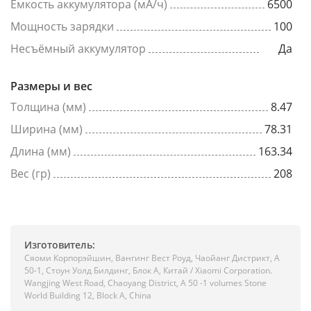
Емкость аккумулятора (мА/ч)
6500
Мощность зарядки
100
Несъёмный аккумулятор
Да
Размеры и вес
Толщина (мм)
8.47
Ширина (мм)
78.31
Длина (мм)
163.34
Вес (гр)
208
Изготовитель:
Сяоми Корпорэйшин, Вангинг Вест Роуд, Чаойанг Дистрикт, А
50-1, Стоун Уолд Билдинг, Блок А, Китай / Xiaomi Corporation.
Wangjing West Road, Chaoyang District, A 50 -1 volumes Stone
World Building 12, Block A, China