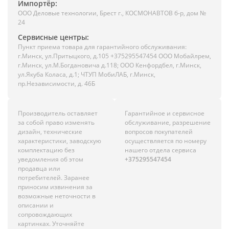
Импортёр:
ООО Деловые технологии, Брест г., КОСМОНАВТОВ б-р, дом №
24
Сервисные центры:
Пункт приема товара для гарантийного обслуживания:
г.Минск, ул.Притыцкого, д.105 +375295547454 ООО Мобайлрем,
г.Минск, ул.М.Богдановича д.118; ООО Кенфордбел, г.Минск,
ул.Якуба Коласа, д.1; ЧТУП МобиЛАБ, г.Минск,
пр.Независимости, д. 46Б
Производитель оставляет
Гарантийное и сервисное
за собой право изменять
обслуживание, разрешение
дизайн, технические
вопросов покупателей
характеристики, заводскую
осуществляется по номеру
комплектацию без
нашего отдела сервиса
уведомления об этом
+375295547454
продавца или
потребителей. Заранее
приносим извинения за
возможные неточности в
описании и
сопровождающих
картинках. Уточняйте