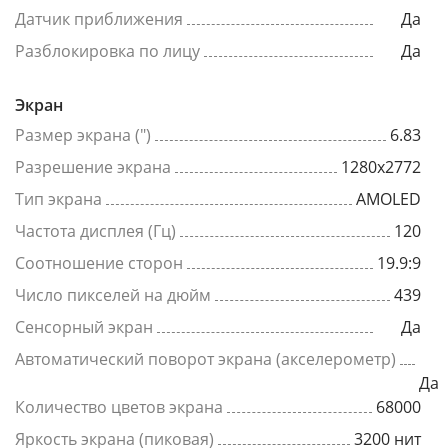
Датчик приближения
Да
Разблокировка по лицу
Да
Экран
Размер экрана (")
6.83
Разрешение экрана
1280x2772
Тип экрана
AMOLED
Частота дисплея (Гц)
120
Соотношение сторон
19.9:9
Число пикселей на дюйм
439
Сенсорный экран
Да
Автоматический поворот экрана (акселерометр)
Да
Количество цветов экрана
68000
Яркость экрана (пиковая)
3200 нит