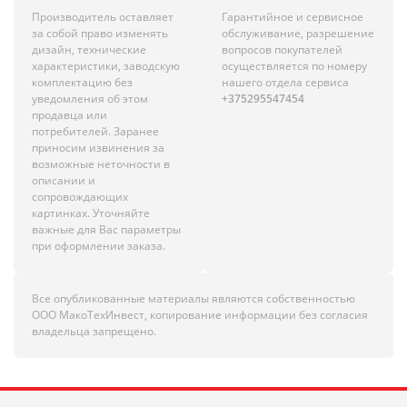
Производитель оставляет
Гарантийное и сервисное
за собой право изменять
обслуживание, разрешение
дизайн, технические
вопросов покупателей
характеристики, заводскую
осуществляется по номеру
комплектацию без
нашего отдела сервиса
уведомления об этом
+375295547454
продавца или
потребителей. Заранее
приносим извинения за
возможные неточности в
описании и
сопровождающих
картинках. Уточняйте
важные для Вас параметры
при оформлении заказа.
Все опубликованные материалы являются собственностью
ООО МакоТехИнвест, копирование информации без согласия
владельца запрещено.