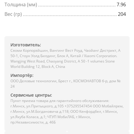
Толщина (мм)
7.96
Вес (гр)
204
Изготовитель:
Сяоми Корпорэйшин, Вангинг Вест Роуд, Чаойанг Дистрикт, А
50-1, Стоун Уолд Билдинг, Блок А, Китай / Xiaomi Corporation.
Wangjing West Road, Chaoyang District, A 50 -1 volumes Stone
World Building 12, Block A, China
Импортёр:
ООО Деловые технологии, Брест г., КОСМОНАВТОВ б-р, дом №
24
Сервисные центры:
Пункт приема товара для гарантийного обслуживания:
г.Минск, ул.Притыцкого, д.105 +375295547454 ООО Мобайлрем,
г.Минск, ул.М.Богдановича д.118; ООО Кенфордбел, г.Минск,
ул.Якуба Коласа, д.1; ЧТУП МобиЛАБ, г.Минск,
пр.Независимости, д. 46Б