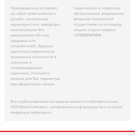
Производитель оставляет
Гарантийное и сервисное
за собой право изменять
обслуживание, разрешение
дизайн, технические
вопросов покупателей
характеристики, заводскую
осуществляется по номеру
комплектацию без
нашего отдела сервиса
уведомления об этом
+375295547454
продавца или
потребителей. Заранее
приносим извинения за
возможные неточности в
описании и
сопровождающих
картинках. Уточняйте
важные для Вас параметры
при оформлении заказа.
Все опубликованные материалы являются собственностью
ООО МакоТехИнвест, копирование информации без согласия
владельца запрещено.