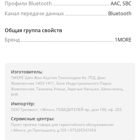
Профили Bluetooth
АAC, SBC
Канал передачи данных
Bluetooth
Общая группа свойств
Бренд
1MORE
Изготовитель:
1МОРЕ Шен Жен Акустик Технолоджи Ко. ЛТД. Дом:
Живописная 1403-1411, Зоне Индустриального Парка:
Живописная, Таоюань Улице, Заречье Наншан, Шэньчжэнь,
КНР.
Импортёр:
ООО Триовист, г.Минск, ПОБЕДИТЕЛЕЙ пр., дом 100, оф. 203
Сервисные центры:
Пункт приема товара для гарантийного обслуживания:
г.Минск, ул.Притыцкого, д.105 +375295547454