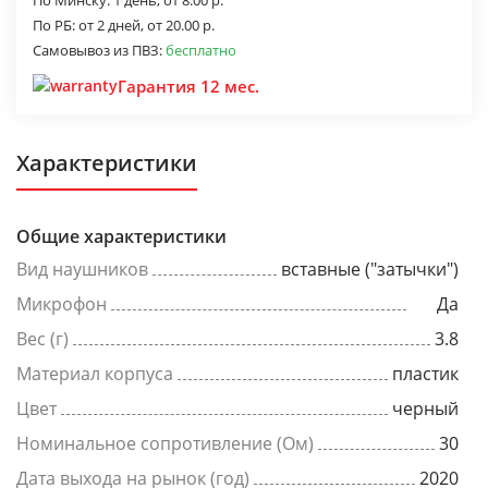
По Минску:
1 день,
от 8.00 р.
По РБ:
от 2 дней,
от 20.00 р.
Самовывоз из ПВЗ:
бесплатно
Гарантия 12 мес.
Характеристики
Общие характеристики
Вид наушников
вставные ("затычки")
Микрофон
Да
Вес (г)
3.8
Материал корпуса
пластик
Цвет
черный
Номинальное сопротивление (Ом)
30
Дата выхода на рынок (год)
2020