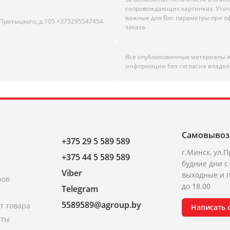
сопровождающих картинках. Уто
важные для Вас параметры при 
.Притыцкого, д.105 +375295547454
заказа.
Все опубликованные материалы 
информации без согласия владел
Самовывоз
+375 29 5 589 589
г.Минск, ул.П
+375 44 5 589 589
будние дни с 
Viber
выходные и п
ров
до 18.00
Telegram
5589589@agroup.by
т товара
Написать
аты