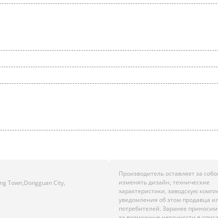
Производитель оставляет за собо
изменять дизайн, технические
gang Town,Dongguan City,
характеристики, заводскую комп
уведомления об этом продавца и
потребителей. Заранее приноси
за возможные неточности в опис