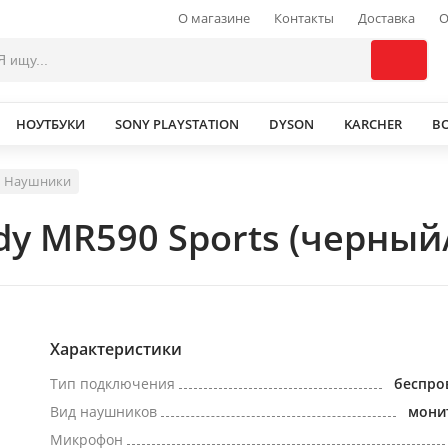
О магазине
Контакты
Доставка
О
НОУТБУКИ
SONY PLAYSTATION
DYSON
KARCHER
В
Наушники
y MR590 Sports (черный
Характеристики
Тип подключения
беспро
Вид наушников
мони
Микрофон