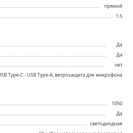
прямой
1.5
Да
Да
нет
USB Type-C - USB Type-A, ветрозащита для микрофона
1050
Да
светодиодная