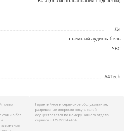
60 ч (без использования подсветки)
Да
съемный аудиокабель
SBC
A4Tech
й право
Гарантийное и сервисное обслуживание,
разрешение вопросов покупателей
лектацию без
осуществляется по номеру нашего отдела
ли
сервиса
+375295547454
м извинения
ании и