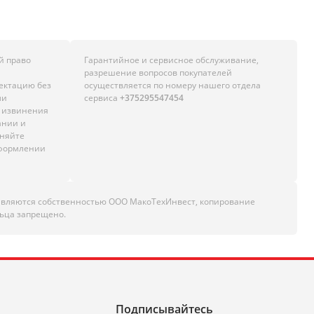
й право
Гарантийное и сервисное обслуживание,
разрешение вопросов покупателей
лектацию без
осуществляется по номеру нашего отдела
ли
сервиса
+375295547454
м извинения
ании и
чняйте
оформлении
являются собственностью ООО МакоТехИнвест, копирование
ьца запрещено.
Подписывайтесь