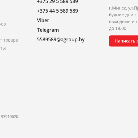
+375 29 5 589 589
г.Минск, ул.П
+375 44 5 589 589
будние дни с 
Viber
выходные и п
ров
до 18.00
Telegram
5589589@agroup.by
т товара
Написать
аты
193910620.