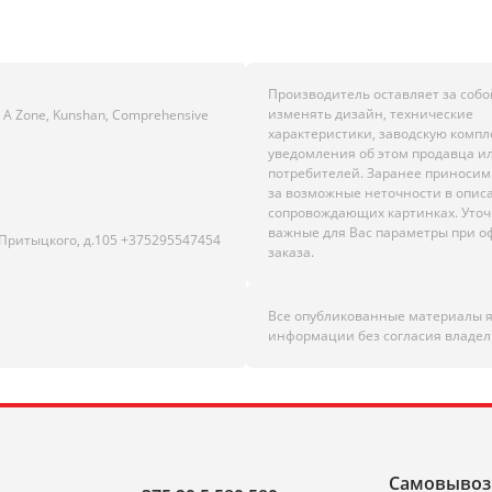
Производитель оставляет за собо
изменять дизайн, технические
e, A Zone, Kunshan, Comprehensive
характеристики, заводскую комп
уведомления об этом продавца и
потребителей. Заранее приноси
за возможные неточности в опис
сопровождающих картинках. Уто
важные для Вас параметры при 
.Притыцкого, д.105 +375295547454
заказа.
Все опубликованные материалы 
информации без согласия владел
Самовывоз