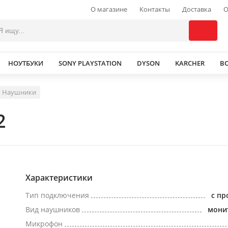
О магазине
Контакты
Доставка
О
НОУТБУКИ
SONY PLAYSTATION
DYSON
KARCHER
В
Наушники
2
Характеристики
Тип подключения
с п
Вид наушников
мони
Микрофон