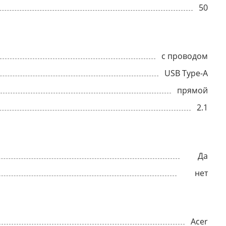
50
с проводом
USB Type-A
прямой
2.1
Да
нет
Acer