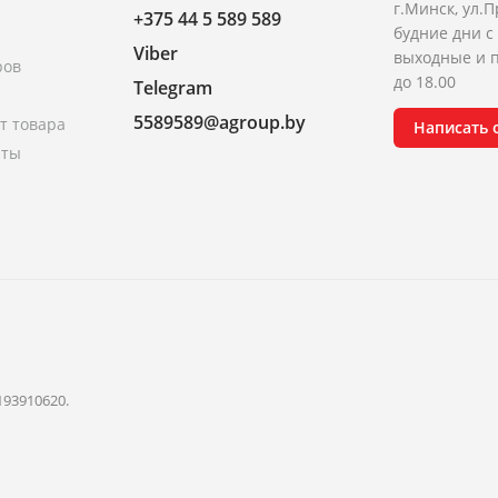
г.Минск, ул.П
+375 44 5 589 589
будние дни с 
Viber
выходные и п
ров
до 18.00
Telegram
5589589@agroup.by
т товара
Написать
аты
193910620.