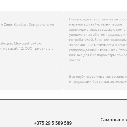
Производитель оставляет за собо
изменять дизайн, технические
e, A Zone, Kunshan, Comprehensive
характеристики, заводскую комп
уведомления об этом продавца и
потребителей. Заранее приноси
рибуция, Минский район,
за возможные неточности в опис
ипковский, 12; ООО Триовист, г.
сопровождающих картинках. Уто
важные для Вас параметры при 
заказа.
Все опубликованные материалы 
информации без согласия владел
Самовывоз
+375 29 5 589 589