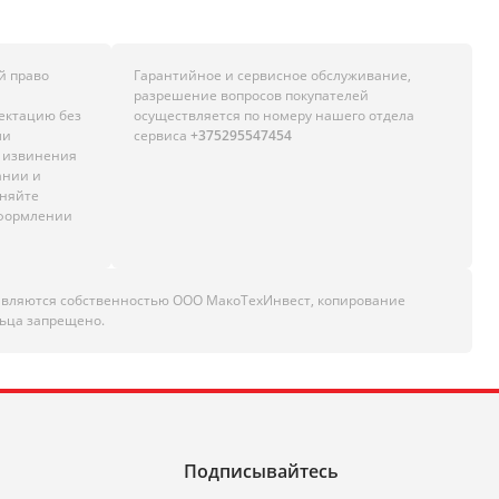
й право
Гарантийное и сервисное обслуживание,
разрешение вопросов покупателей
лектацию без
осуществляется по номеру нашего отдела
ли
сервиса
+375295547454
м извинения
ании и
чняйте
оформлении
являются собственностью ООО МакоТехИнвест, копирование
ьца запрещено.
Подписывайтесь