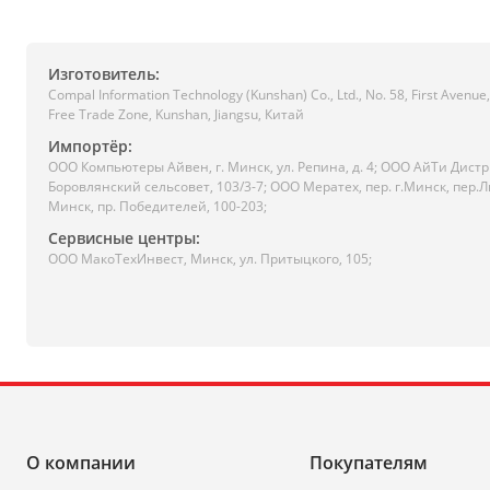
Изготовитель:
Compal Information Technology (Kunshan) Co., Ltd., No. 58, First Avenu
Free Trade Zone, Kunshan, Jiangsu, Китай
Импортёр:
ООО Компьютеры Айвен, г. Минск, ул. Репина, д. 4; ООО АйТи Дист
Боровлянский сельсовет, 103/3-7; ООО Мератех, пер. г.Минск, пер.Л
Минск, пр. Победителей, 100-203;
Сервисные центры:
ООО МакоТехИнвест, Минск, ул. Притыцкого, 105;
О компании
Покупателям