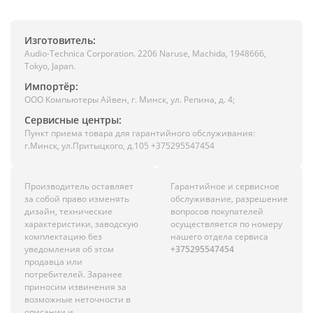
Изготовитель:
Audio-Technica Corporation. 2206 Naruse, Machida, 1948666,
Tokyo, Japan.
Импортёр:
ООО Компьютеры Айвен, г. Минск, ул. Репина, д. 4;
Сервисные центры:
Пункт приема товара для гарантийного обслуживания:
г.Минск, ул.Притыцкого, д.105 +375295547454
Производитель оставляет
Гарантийное и сервисное
за собой право изменять
обслуживание, разрешение
дизайн, технические
вопросов покупателей
характеристики, заводскую
осуществляется по номеру
комплектацию без
нашего отдела сервиса
уведомления об этом
+375295547454
продавца или
потребителей. Заранее
приносим извинения за
возможные неточности в
описании и