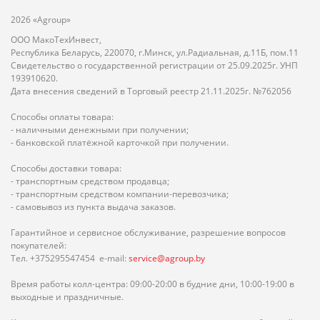
2026 «Agroup»
ООО МакоТехИнвест,
Республика Беларусь, 220070, г.Минск, ул.Радиальная, д.11Б, пом.11
Свидетельство о государственной регистрации от 25.09.2025г. УНП
193910620.
Дата внесения сведений в Торговый реестр 21.11.2025г. №762056
Способы оплаты товара:
- наличными денежными при получении;
- банковской платёжной карточкой при получении.
Способы доставки товара:
- транспортным средством продавца;
- транспортным средством компании-перевозчика;
- самовывоз из пункта выдача заказов.
Гарантийное и сервисное обслуживание, разрешение вопросов
покупателей:
Тел. +375295547454 e-mail:
service@agroup.by
Время работы колл-центра: 09:00-20:00 в будние дни, 10:00-19:00 в
выходные и праздничные.