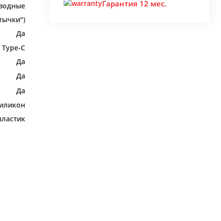
Гарантия 12 мес.
водные
тычки")
Да
 Type-C
Да
Да
Да
иликон
пластик