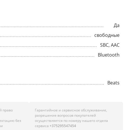
Да
свободные
SBC, AAC
Bluetooth
Beats
й право
Гарантийное и сервисное обслуживание,
разрешение вопросов покупателей
лектацию без
осуществляется по номеру нашего отдела
ли
сервиса
+375295547454