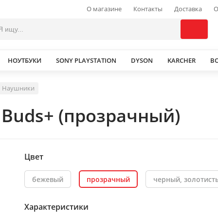
О магазине
Контакты
Доставка
О
НОУТБУКИ
SONY PLAYSTATION
DYSON
KARCHER
В
Наушники
 Buds+ (прозрачный)
Цвет
бежевый
прозрачный
черный, золотист
Характеристики