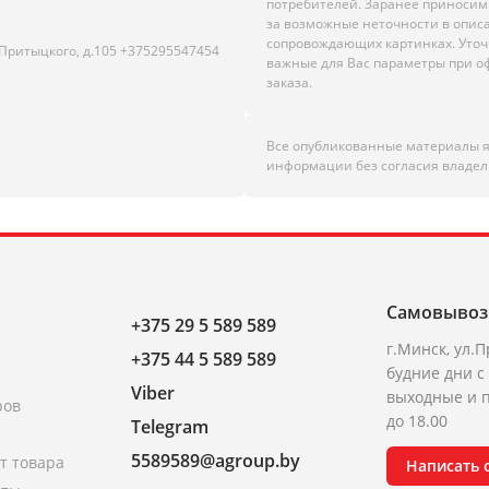
потребителей. Заранее приноси
за возможные неточности в опис
сопровождающих картинках. Уто
.Притыцкого, д.105 +375295547454
важные для Вас параметры при 
заказа.
Все опубликованные материалы 
информации без согласия владел
Самовывоз
+375 29 5 589 589
г.Минск, ул.П
+375 44 5 589 589
будние дни с 
Viber
выходные и п
ров
до 18.00
Telegram
5589589@agroup.by
т товара
Написать