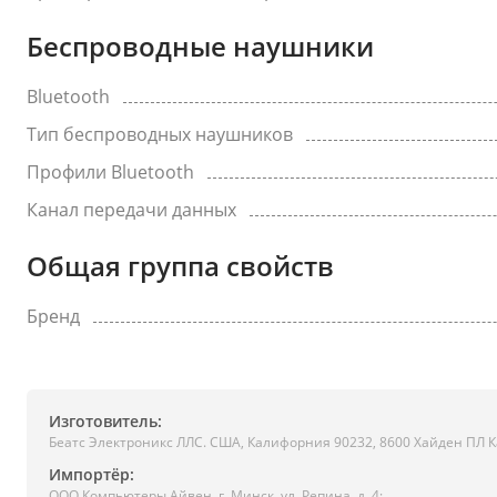
Беспроводные наушники
Bluetooth
Тип беспроводных наушников
Профили Bluetooth
Канал передачи данных
Общая группа свойств
Бренд
Изготовитель:
Беатс Электроникс ЛЛС. США, Калифорния 90232, 8600 Хайден ПЛ К
Импортёр:
ООО Компьютеры Айвен, г. Минск, ул. Репина, д. 4;