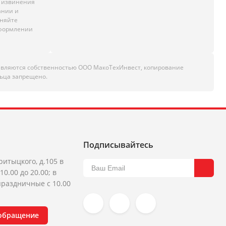
м извинения
ании и
чняйте
оформлении
являются собственностью ООО МакоТехИнвест, копирование
ьца запрещено.
Подписывайтесь
ритыцкого, д.105 в
10.00 до 20.00; в
раздничные с 10.00
 обращение