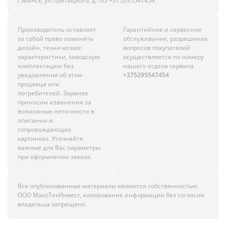
г.Минск, ул.Притыцкого, д.105 +375295547454
Производитель оставляет
Гарантийное и сервисное
за собой право изменять
обслуживание, разрешение
дизайн, технические
вопросов покупателей
характеристики, заводскую
осуществляется по номеру
комплектацию без
нашего отдела сервиса
уведомления об этом
+375295547454
продавца или
потребителей. Заранее
приносим извинения за
возможные неточности в
описании и
сопровождающих
картинках. Уточняйте
важные для Вас параметры
при оформлении заказа.
Все опубликованные материалы являются собственностью
ООО МакоТехИнвест, копирование информации без согласия
владельца запрещено.