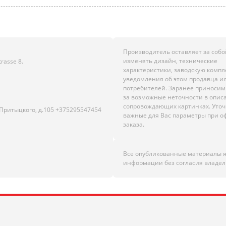
Производитель оставляет за собо
изменять дизайн, технические
rasse 8.
характеристики, заводскую комп
уведомления об этом продавца и
потребителей. Заранее приноси
за возможные неточности в опис
сопровождающих картинках. Уто
.Притыцкого, д.105 +375295547454
важные для Вас параметры при 
заказа.
Все опубликованные материалы 
информации без согласия владел