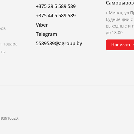
Самовывоз
+375 29 5 589 589
г.Минск, ул.П
+375 44 5 589 589
будние дни с 
Viber
выходные и п
ров
до 18.00
Telegram
5589589@agroup.by
т товара
Написать
аты
193910620.