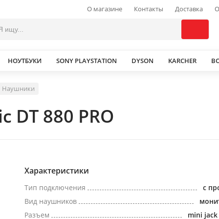
О магазине
Контакты
Доставка
О
НОУТБУКИ
SONY PLAYSTATION
DYSON
KARCHER
В
Наушники
c DT 880 PRO
Характеристики
Тип подключения
с п
Вид наушников
мони
Разъем
mini jac