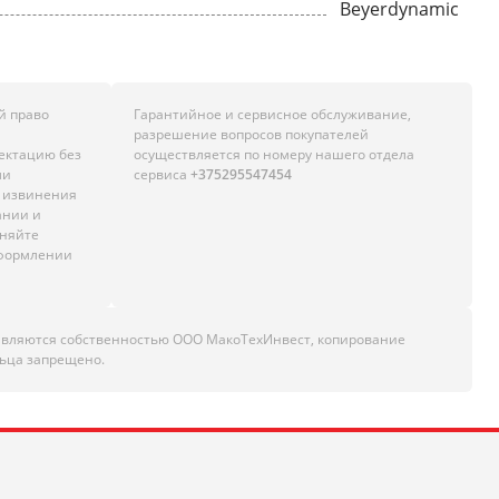
Beyerdynamic
й право
Гарантийное и сервисное обслуживание,
разрешение вопросов покупателей
лектацию без
осуществляется по номеру нашего отдела
ли
сервиса
+375295547454
м извинения
ании и
чняйте
оформлении
являются собственностью ООО МакоТехИнвест, копирование
ьца запрещено.