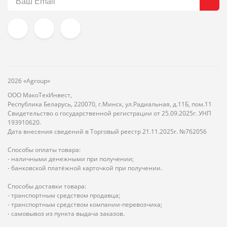
2026 «Agroup»
ООО МакоТехИнвест,
Республика Беларусь, 220070, г.Минск, ул.Радиальная, д.11Б, пом.11
Свидетельство о государственной регистрации от 25.09.2025г. УНП
193910620.
Дата внесения сведений в Торговый реестр 21.11.2025г. №762056
Способы оплаты товара:
- наличными денежными при получении;
- банковской платёжной карточкой при получении.
Способы доставки товара:
- транспортным средством продавца;
- транспортным средством компании-перевозчика;
- самовывоз из пункта выдача заказов.