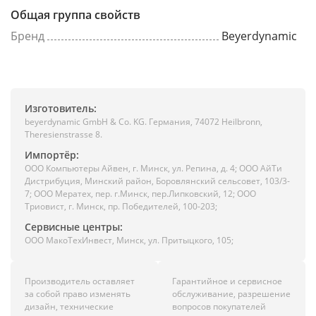
Общая группа свойств
Бренд
Beyerdynamic
Изготовитель:
beyerdynamic GmbH & Co. KG. Германия, 74072 Heilbronn,
Theresienstrasse 8.
Импортёр:
ООО Компьютеры Айвен, г. Минск, ул. Репина, д. 4; ООО АйТи
Дистрибуция, Минский район, Боровлянский сельсовет, 103/3-
7; ООО Мератех, пер. г.Минск, пер.Липковский, 12; ООО
Триовист, г. Минск, пр. Победителей, 100-203;
Сервисные центры:
ООО МакоТехИнвест, Минск, ул. Притыцкого, 105;
Производитель оставляет
Гарантийное и сервисное
за собой право изменять
обслуживание, разрешение
дизайн, технические
вопросов покупателей