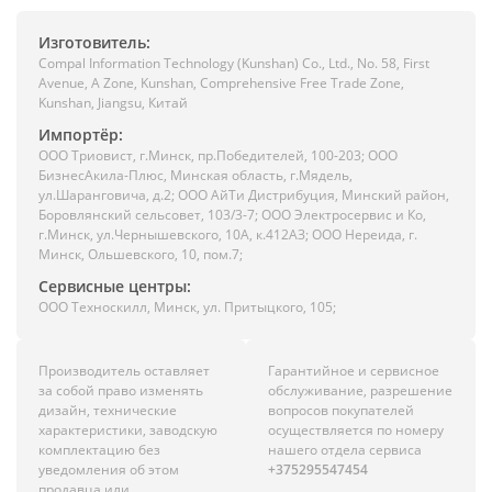
Изготовитель:
Compal Information Technology (Kunshan) Co., Ltd., No. 58, First
Avenue, A Zone, Kunshan, Comprehensive Free Trade Zone,
Kunshan, Jiangsu, Китай
Импортёр:
ООО Триовист, г.Минск, пр.Победителей, 100-203; ООО
БизнесАкила-Плюс, Минская область, г.Мядель,
ул.Шаранговича, д.2; ООО АйТи Дистрибуция, Минский район,
Боровлянский сельсовет, 103/3-7; ООО Электросервис и Ко,
г.Минск, ул.Чернышевского, 10А, к.412АЗ; ООО Нереида, г.
Минск, Ольшевского, 10, пом.7;
Сервисные центры:
ООО Техноскилл, Минск, ул. Притыцкого, 105;
Производитель оставляет
Гарантийное и сервисное
за собой право изменять
обслуживание, разрешение
дизайн, технические
вопросов покупателей
характеристики, заводскую
осуществляется по номеру
комплектацию без
нашего отдела сервиса
уведомления об этом
+375295547454
продавца или