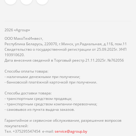
2026 «Agroup»
ООО МакоТехИнвест,
Республика Беларусь, 220070, г.Минск, ул.Радиальная, д.11Б, пом.11
Свидетельство о государственной регистрации от 25.09.2025г. УНП
193910620.
Дата внесения сведений в Торговый реестр 21.11.2025г. №762056
Способы оплаты товара:
- наличными денежными при получении;
- банковской платёжной карточкой при получении.
Способы доставки товара:
- транспортным средством продавца;
- транспортным средством компании-перевозчика;
- самовывоз из пункта выдача заказов.
Гарантийное и сервисное обслуживание, разрешение вопросов
покупателей:
Тел. +375295547454 e-mail:
service@agroup.by