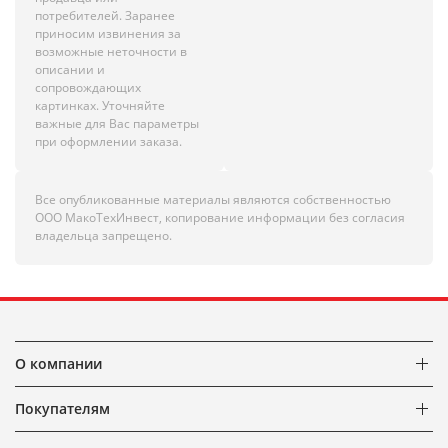
потребителей. Заранее
приносим извинения за
возможные неточности в
описании и
сопровождающих
картинках. Уточняйте
важные для Вас параметры
при оформлении заказа.
Все опубликованные материалы являются собственностью
ООО МакоТехИнвест, копирование информации без согласия
владельца запрещено.
О компании
Покупателям