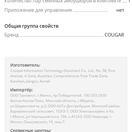
Количество пар сменных амбушюров в комплекте
1
Приложение для управления
нет
Общая группа свойств
Бренд
COUGAR
Изготовитель:
Compal Information Technology (Kunshan) Co., Ltd., No. 58, First
Avenue, A Zone, Kunshan, Comprehensive Free Trade Zone,
Kunshan, Jiangsu, Китай
Импортёр:
ООО Триовист, г.Минск, пр.Победителей, 100-203; ООО
БизнесАкила-Плюс, Минская область, г.Мядель,
ул.Шаранговича, д.2; ООО АйТи Дистрибуция, Минский район,
Боровлянский сельсовет, 103/3-7; ООО Электросервис и Ко,
г.Минск, ул.Чернышевского, 10А, к.412АЗ; ООО Нереида, г.
Минск, Ольшевского, 10, пом.7;
Сервисные центры: