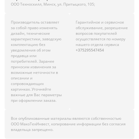
ООО Техноскилл, Минск, ул. Притыцкого, 105;
Производитель оставляет
Гарантийное и сервисное
за собой право изменять
обслуживание, разрешение
дизайн, технические
вопросов покупателей
характеристики, заводскую
осуществляется по номеру
комплектацию без
нашего отдела сервиса
уведомления об этом
+375295547454
продавца или
потребителей. Заранее
приносим извинения за
возможные неточности в
описании и
сопровождающих
картинках. Уточняйте
важные для Вас параметры
при оформлении заказа.
Все опубликованные материалы являются собственностью
ООО МакоТехИнвест, копирование информации без согласия
владельца запрещено.