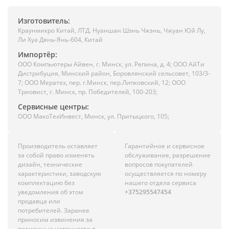
Изготовитель:
Краунмикро Китай, ЛТД. Нуаншан Шэнь Чжэнь, Чжуан Юй Лу,
Ли Хуа Дянь-Янь-604, Китай
Импортёр:
ООО Компьютеры Айвен, г. Минск, ул. Репина, д. 4; ООО АйТи
Дистрибуция, Минский район, Боровлянский сельсовет, 103/3-
7; ООО Мератех, пер. г.Минск, пер.Липковский, 12; ООО
Триовист, г. Минск, пр. Победителей, 100-203;
Сервисные центры:
ООО МакоТехИнвест, Минск, ул. Притыцкого, 105;
Производитель оставляет
Гарантийное и сервисное
за собой право изменять
обслуживание, разрешение
дизайн, технические
вопросов покупателей
характеристики, заводскую
осуществляется по номеру
комплектацию без
нашего отдела сервиса
уведомления об этом
+375295547454
продавца или
потребителей. Заранее
приносим извинения за
возможные неточности в