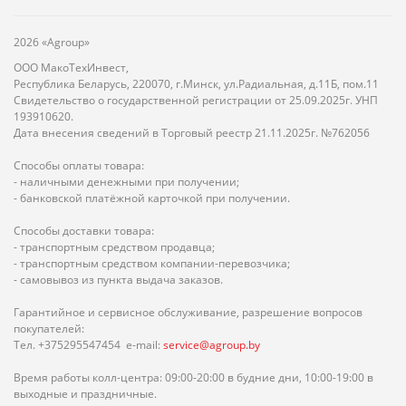
2026 «Agroup»
ООО МакоТехИнвест,
Республика Беларусь, 220070, г.Минск, ул.Радиальная, д.11Б, пом.11
Свидетельство о государственной регистрации от 25.09.2025г. УНП
193910620.
Дата внесения сведений в Торговый реестр 21.11.2025г. №762056
Способы оплаты товара:
- наличными денежными при получении;
- банковской платёжной карточкой при получении.
Способы доставки товара:
- транспортным средством продавца;
- транспортным средством компании-перевозчика;
- самовывоз из пункта выдача заказов.
Гарантийное и сервисное обслуживание, разрешение вопросов
покупателей:
Тел. +375295547454 e-mail:
service@agroup.by
Время работы колл-центра: 09:00-20:00 в будние дни, 10:00-19:00 в
выходные и праздничные.