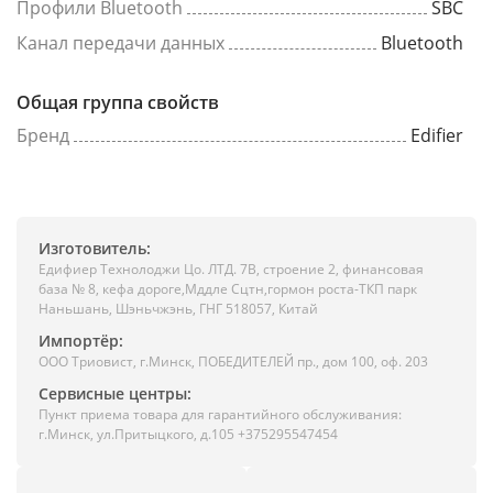
Профили Bluetooth
SBC
Канал передачи данных
Bluetooth
Общая группа свойств
Бренд
Edifier
Изготовитель:
Едифиер Технолоджи Цо. ЛТД. 7В, строение 2, финансовая
база № 8, кефа дороге,Мддле Сцтн,гормон роста-ТКП парк
Наньшань, Шэньчжэнь, ГНГ 518057, Китай
Импортёр:
ООО Триовист, г.Минск, ПОБЕДИТЕЛЕЙ пр., дом 100, оф. 203
Сервисные центры:
Пункт приема товара для гарантийного обслуживания:
г.Минск, ул.Притыцкого, д.105 +375295547454