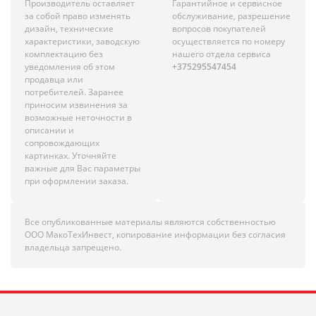
Производитель оставляет
Гарантийное и сервисное
за собой право изменять
обслуживание, разрешение
дизайн, технические
вопросов покупателей
характеристики, заводскую
осуществляется по номеру
комплектацию без
нашего отдела сервиса
уведомления об этом
+375295547454
продавца или
потребителей. Заранее
приносим извинения за
возможные неточности в
описании и
сопровождающих
картинках. Уточняйте
важные для Вас параметры
при оформлении заказа.
Все опубликованные материалы являются собственностью
ООО МакоТехИнвест, копирование информации без согласия
владельца запрещено.